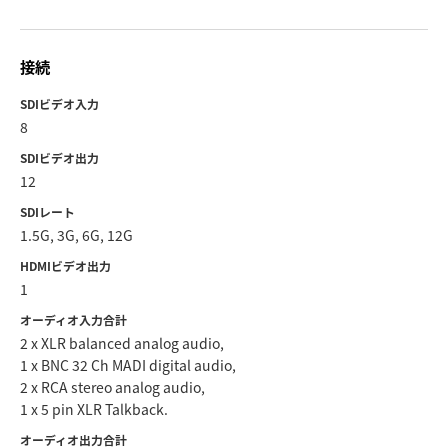
Netherlands
New Zealand
接続
Norway
SDIビデオ入力
8
Poland
SDIビデオ出力
Portugal
12
SDIレート
Singapore
1.5G, 3G, 6G, 12G
South Africa
HDMIビデオ出力
1
Spain
オーディオ入力合計
2 x XLR balanced analog audio,
Sweden
1 x BNC 32 Ch MADI digital audio,
2 x RCA stereo analog audio,
Chinese Taipei
1 x 5 pin XLR Talkback.
Turkey
オーディオ出力合計