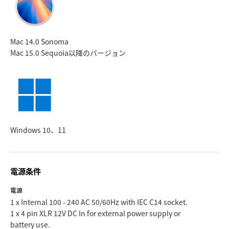
Mac 14.0 Sonoma
Mac 15.0 Sequoia
以降のバージョン
Windows 10、11
電源条件
電源
1 x Internal 100 - 240 AC 50/60Hz with IEC C14 socket.
1 x 4 pin XLR 12V DC In for external power supply or
battery use.