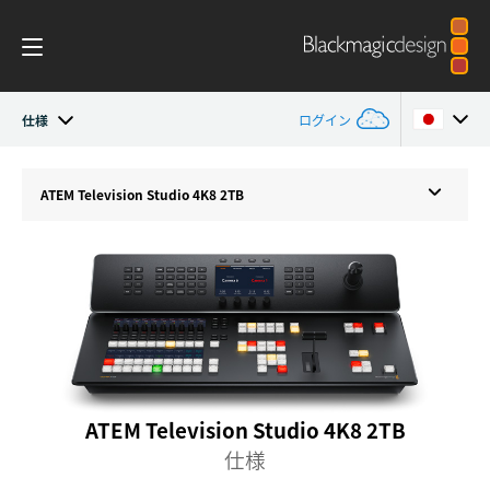
仕様
ログイン
ATEM Television Studio
Argentina
ATEM
Television Studio 4K8 2TB
Australia
はじめに
Austria
デザイン
Brazil
機能
Canada
ソフトウェア
China
ATEM Television Studio 4K8 2TB
仕様
編集
Denmark