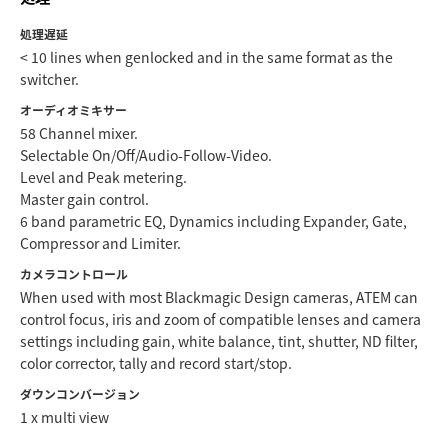
処理遅延
< 10 lines when genlocked and in the same format as the
switcher.
オーディオミキサー
58 Channel mixer.
Selectable On/Off/Audio-Follow-Video.
Level and Peak metering.
Master gain control.
6 band parametric EQ, Dynamics including Expander, Gate,
Compressor and Limiter.
カメラコントロール
When used with most Blackmagic Design cameras, ATEM can
control focus, iris and zoom of compatible lenses and camera
settings including gain, white balance, tint, shutter, ND filter,
color corrector, tally and record start/stop.
ダウンコンバージョン
1 x multi view