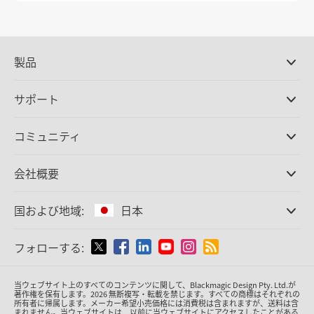
製品
プロ仕様カメラ
サポート
DaVinci Resolve/Fusion
ソフトウェア
取扱販社
コミュニティ
ATEMプロダクション
スイッチャー
サポートセンター
Ultimatte
お問い合わせ
Spliceコミュニティ
会社概要
ディスクレコーダー
キャプチャー・再生
オフィス
Cintel
フィルムスキャニング
国および地域:
日本
会社概要
スタンダード変換
パートナー
放送用コンバーター
国または地域から選択
フォローする:
メディア
モニタリング
ネットワークストレージ
Argentina
当ウェブサイト上のすべてのコンテンツに関して、Blackmagic Design Pty. Ltd.が
MultiView
著作権を保有
します。
2026 無断複写・転載を禁じます。すべての商標はそれぞれの
所有者に帰属します。
メーカー希望小売価格には消費税は含まれますが、送料は含
ルーティング＆分配
Australia
まれません。当ウェブサイトは、以前に当ウェブサイトにアクセスしたことがある