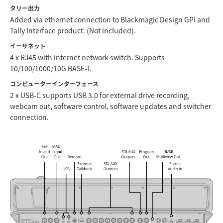
タリー出力
Added via ethernet connection to Blackmagic Design GPI and
Tally Interface product. (Not included).
イーサネット
4 x RJ45 with internet network switch. Supports
10/100/1000/10G BASE-T.
コンピューターインターフェース
2 x USB-C supports USB 3.0 for external drive recording,
webcam out, software control, software updates and switcher
connection.