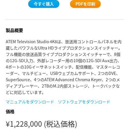
今すぐ購入
PDFを印刷
Finland
ATEM Mic Converter
France
ギャラリー
製品概要
Germany
仕様
ATEM Television Studio 4K8は、放送用コントロールパネルを内
Hong Kong SAR, China
蔵したパワフルなUltra HDライブプロダクションスイッチャー。
フル機能の放送品質ライブプロダクションスイッチャーで、8個
India
の12G-SDI入力、外部レコーダー用の10個の12G-SDI Aux出力、
4ポートの10Gイーサネットスイッチ、配信機能、マスターレコ
Italy
ーダー、マルチビュー、USBウェブカムサポート、2つのDVE、
SuperSource、4つのATEM Advanced Chroma Keyer、2つのメ
Japan
ディアプレーヤー、2TBのM.2内部ストレージ、トークバックな
どに対応しています。
Korea
マニュアルをダウンロード
ソフトウェアをダウンロード
Mexico
価格
Malaysia
¥1,228,000
(税込価格)