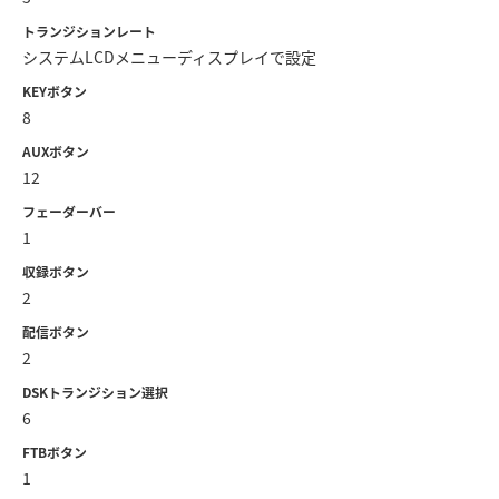
トランジションレート
システムLCDメニューディスプレイで設定
KEYボタン
8
AUXボタン
12
フェーダーバー
1
収録ボタン
2
配信ボタン
2
DSKトランジション選択
6
FTBボタン
1