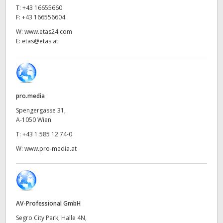
Netherlands
T:
+43 16655660
F:
+43 166556604
New Zealand
W:
www.etas24.com
E:
etas@etas.at
Norway
Poland
Portugal
pro.media
Singapore
Spengergasse 31,
A-1050 Wien
South Africa
T:
+43 1 585 12 74-0
W:
www.pro-media.at
Spain
Sweden
Chinese Taipei
AV-Professional GmbH
Turkey
Segro City Park, Halle 4N,