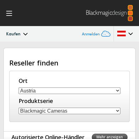
Kaufen
Anmelden
Cinema Camera
Argentina
Reseller finden
Australia
Design
Austria
Ort
Zubehör
Brazil
Blackmagic OS
Produktserie
Canada
Blackmagic RAW
China
Denmark
Galerie
Autorisierte Online-Händler
Mehr anzeigen