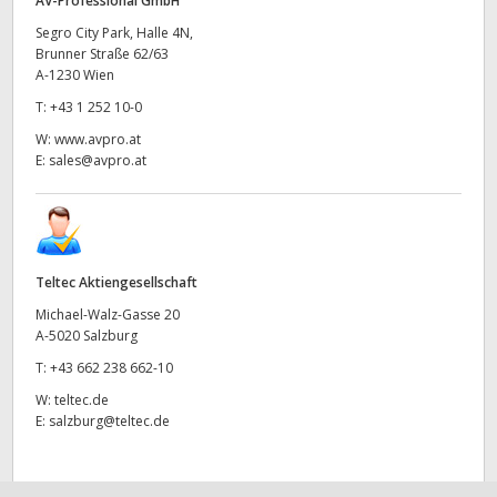
AV-Professional GmbH
Segro City Park, Halle 4N,
Brunner Straße 62/63
A-1230 Wien
T:
+43 1 252 10-0
W:
www.avpro.at
E:
sales@avpro.at
Teltec Aktiengesellschaft
Michael-Walz-Gasse 20
A-5020 Salzburg
T:
+43 662 238 662-10
W:
teltec.de
E:
salzburg@teltec.de