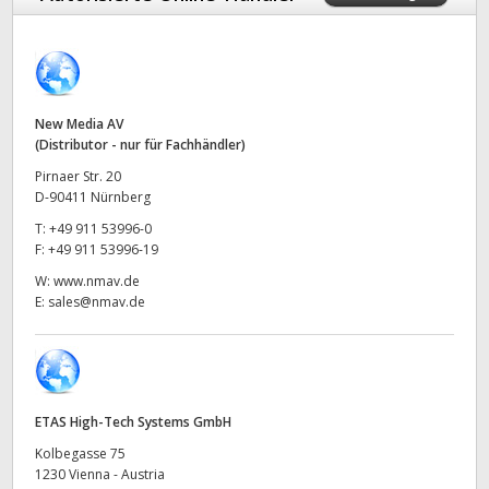
Finland
Techn. Daten
France
Germany
New Media AV
(Distributor - nur für Fachhändler)
Hong Kong SAR, China
Pirnaer Str. 20
D-90411 Nürnberg
India
T:
+49 911 53996-0
F:
+49 911 53996-19
Italy
W:
www.nmav.de
E:
sales@nmav.de
Japan
Korea
Mexico
ETAS High-Tech Systems GmbH
Malaysia
Kolbegasse 75
1230 Vienna - Austria