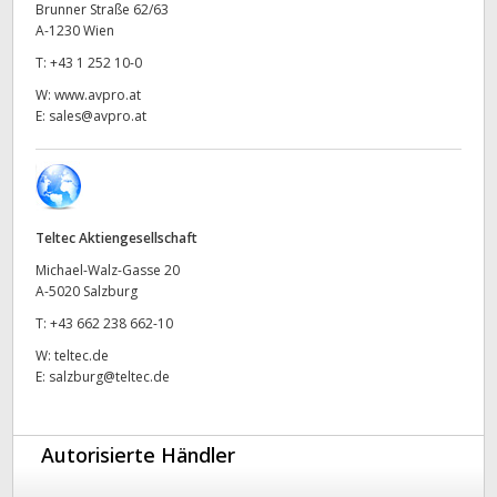
Brunner Straße 62/63
UAE
A-1230 Wien
T:
+43 1 252 10-0
Ukraine
W:
www.avpro.at
E:
sales@avpro.at
United Kingdom
United States
Teltec Aktiengesellschaft
Michael-Walz-Gasse 20
A-5020 Salzburg
T:
+43 662 238 662-10
W:
teltec.de
E:
salzburg@teltec.de
Autorisierte Händler