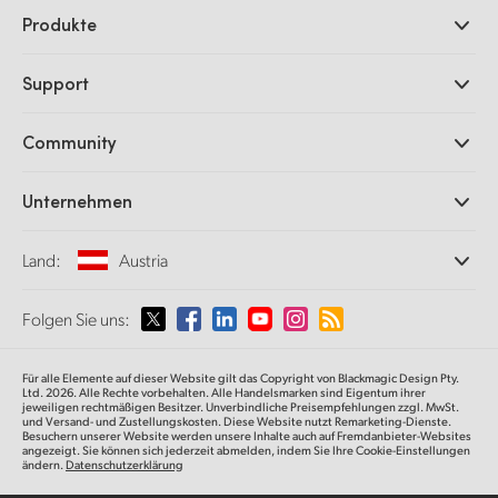
Produkte
Professionelle Kameras
Support
DaVinci Resolve und Fusion Software
ATEM Produktionsmischer
Händler
Community
Ultimatte
Support-Center
Diskrekorder
Kontakt
Splice Community
Unternehmen
Aufzeichnung und Wiedergabe
Cintel Scanner
Büros
Norm- und Formatwandlung
Land:
Austria
Informationen über uns
Broadcasting-Konverter
Partner
Monitoring
Wählen Sie Ihr Land aus
Folgen Sie uns:
Medien
Netzwerkspeicher
MultiView
Argentina
Für alle Elemente auf dieser Website gilt das Copyright von Blackmagic Design Pty.
Signalverteilung und Distribution
Ltd. 2026. Alle Rechte vorbehalten. Alle Handelsmarken sind Eigentum ihrer
jeweiligen rechtmäßigen Besitzer. Unverbindliche Preisempfehlungen zzgl. MwSt.
Streaming und Encoding
Australia
und Versand- und Zustellungskosten. Diese Website nutzt Remarketing-Dienste.
Besuchern unserer Website werden unsere Inhalte auch auf Fremdanbieter-Websites
angezeigt. Sie können sich jederzeit abmelden, indem Sie Ihre Cookie-Einstellungen
ändern.
Datenschutzerklärung
Austria