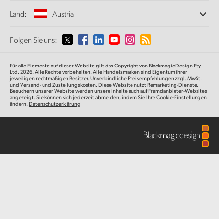
Büros
Finland
Norm- und Formatwandlung
Land:
Austria
Informationen über uns
Broadcasting-Konverter
Partner
France
Monitoring
Wählen Sie Ihr Land aus
Folgen Sie uns:
Medien
Netzwerkspeicher
Germany
MultiView
Argentina
Für alle Elemente auf dieser Website gilt das Copyright von Blackmagic Design Pty.
Signalverteilung und Distribution
Hong Kong SAR, China
Ltd. 2026. Alle Rechte vorbehalten. Alle Handelsmarken sind Eigentum ihrer
jeweiligen rechtmäßigen Besitzer. Unverbindliche Preisempfehlungen zzgl. MwSt.
Streaming und Encoding
Australia
und Versand- und Zustellungskosten. Diese Website nutzt Remarketing-Dienste.
Besuchern unserer Website werden unsere Inhalte auch auf Fremdanbieter-Websites
India
angezeigt. Sie können sich jederzeit abmelden, indem Sie Ihre Cookie-Einstellungen
ändern.
Datenschutzerklärung
Austria
Italy
Brazil
Japan
Canada
Korea
China
Mexico
Malaysia
Denmark