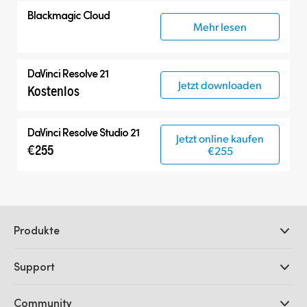
Blackmagic Cloud
Mehr lesen
DaVinci Resolve 21
Jetzt downloaden
Kostenlos
DaVinci Resolve Studio 21
Jetzt online kaufen
€255
€255
Produkte
Professionelle Kameras
Support
DaVinci Resolve und Fusion Software
ATEM Produktionsmischer
Händler
Community
Ultimatte