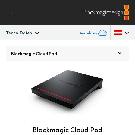
Techn. Daten
Anmelden
Blackmagic Cloud Pod
Argentina
Blackmagic
Cloud Pod
Australia
Techn. Daten
Austria
Brazil
Canada
China
Denmark
Blackmagic Cloud Pod