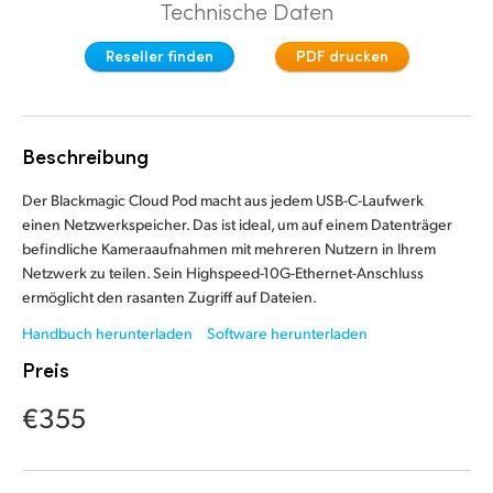
Technische Daten
Finland
Reseller finden
PDF drucken
France
Germany
Beschreibung
Hong Kong SAR, China
Der Blackmagic Cloud Pod macht aus jedem USB-C-Laufwerk
India
einen Netzwerkspeicher. Das ist ideal, um auf einem Datenträger
befindliche Kameraaufnahmen mit mehreren Nutzern in Ihrem
Italy
Netzwerk zu teilen. Sein Highspeed-10G-Ethernet-Anschluss
ermöglicht den rasanten Zugriff auf Dateien.
Japan
Handbuch herunterladen
Software herunterladen
Korea
Preis
Mexico
€355
Malaysia