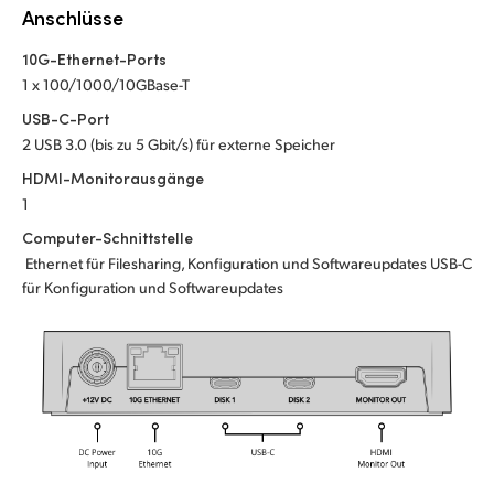
Netherlands
Anschlüsse
New Zealand
10G-Ethernet-Ports
1 x 100/1000/10GBase-T
Norway
USB-C-Port
Poland
2 USB 3.0 (bis zu 5 Gbit/s) für externe Speicher
HDMI-Monitorausgänge
Portugal
1
Computer-Schnittstelle
Singapore
Ethernet für Filesharing, Konfiguration und Softwareupdates USB-C
South Africa
für Konfiguration und Softwareupdates
Spain
Sweden
Chinese Taipei
Turkey