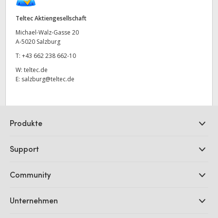
UAE
Teltec Aktiengesellschaft
Michael-Walz-Gasse 20
Ukraine
A-5020 Salzburg
United Kingdom
T:
+43 662 238 662-10
W:
teltec.de
United States
E:
salzburg@teltec.de
Produkte
Professionelle Kameras
Support
DaVinci Resolve und Fusion Software
ATEM Produktionsmischer
Händler
Community
Ultimatte
Support-Center
Diskrekorder
Kontakt
Splice Community
Unternehmen
Aufzeichnung und Wiedergabe
Cintel Scanner