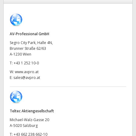
Finland
France
Germany
AV-Professional GmbH
Segro City Park, Halle 4N,
Hong Kong SAR, China
Brunner Straße 62/63
A-1230 Wien
India
T:
+43 1 252 10-0
Italy
W:
www.avpro.at
E:
sales@avpro.at
Japan
Korea
Mexico
Teltec Aktiengesellschaft
Michael-Walz-Gasse 20
Malaysia
A-5020 Salzburg
T:
+43 662 238 662-10