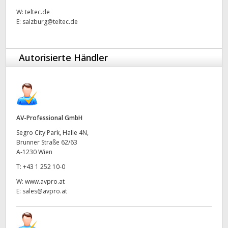
Netherlands
W:
teltec.de
E:
salzburg@teltec.de
New Zealand
Norway
Autorisierte Händler
Poland
Portugal
Singapore
AV-Professional GmbH
South Africa
Segro City Park, Halle 4N,
Brunner Straße 62/63
A-1230 Wien
Spain
T:
+43 1 252 10-0
Sweden
W:
www.avpro.at
E:
sales@avpro.at
Chinese Taipei
Turkey