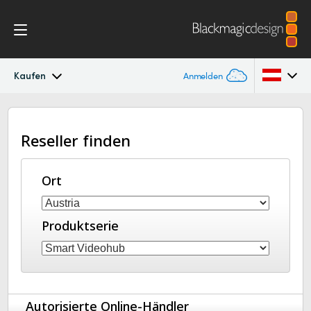
Kaufen
Anmelden
Blackmagic Videohub
Argentina
Reseller finden
Australia
Galerie
Austria
Ort
Techn. Daten
Brazil
Produktserie
Canada
China
Denmark
Autorisierte Online-Händler