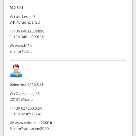
BL2 S.r.l
Via dei Leoni, 7
34170 Gorizia GO
T:
+39 04812530890
F:
+39 04811990110
W:
www.bl2.it
E:
info@bl2.it
Videocine 2000 S.r.l.
Via Capranica, 16
20131 Milano
T:
+39 0270602654
F:
+39 0236513747
W:
www.videocine2000.it
E:
info@videocine2000.it