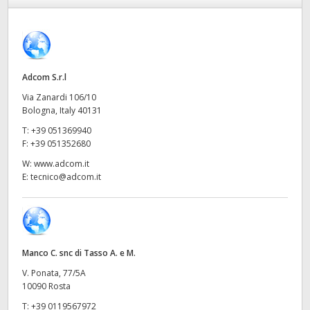
Finland
France
Germany
Adcom S.r.l
Via Zanardi 106/10
Hong Kong SAR, China
Bologna, Italy 40131
T:
+39 051369940
India
F:
+39 051352680
Italia
W:
www.adcom.it
E:
tecnico@adcom.it
Japan
Korea
Mexico
Manco C. snc di Tasso A. e M.
V. Ponata, 77/5A
Malaysia
10090 Rosta
T:
+39 0119567972