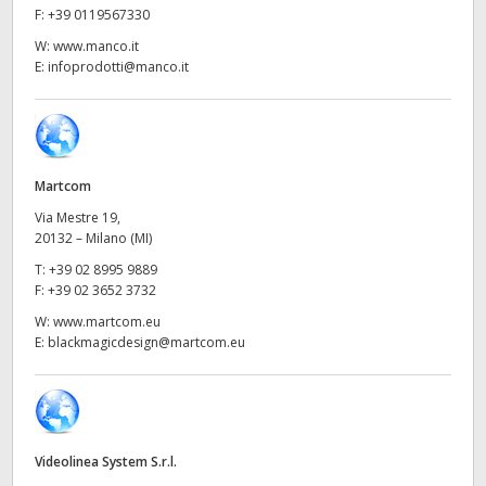
Netherlands
F:
+39 0119567330
W:
www.manco.it
New Zealand
E:
infoprodotti@manco.it
Norway
Poland
Martcom
Portugal
Via Mestre 19,
Singapore
20132 – Milano (MI)
T:
+39 02 8995 9889
South Africa
F:
+39 02 3652 3732
W:
www.martcom.eu
Spain
E:
blackmagicdesign@martcom.eu
Sweden
Chinese Taipei
Videolinea System S.r.l.
Turkey