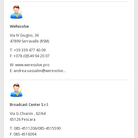
WeResolve
Via IV Giugno, 36
47899 Serravalle (RSM)
T:
+39 339 477 40 09
F:
+378 (0)549 94 20 07
W:
www.weresolve.pro
E:
andrea.vassalini@weresolve...
Broadcast Center S.r.l.
Via G.Chiarini , 62/64
65126 Pescara
T:
085-4511206/085-4515590
F:
085-4516094