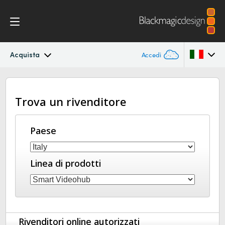
Acquista
Accedi
Blackmagic Videohub
Argentina
Trova un rivenditore
Australia
Galleria
Austria
Paese
Specifiche
Brazil
Linea di prodotti
Canada
China
Denmark
Rivenditori online autorizzati