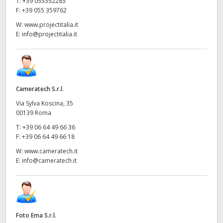
T:
+39 055352285
F:
+39 055 359762
W:
www.projectitalia.it
E:
info@projectitalia.it
Cameratech S.r.l.
Via Sylva Koscina, 35
00139 Roma
T:
+39 06 64 49 66 36
F:
+39 06 64 49 66 18
W:
www.cameratech.it
E:
info@cameratech.it
Foto Ema S.r.l.