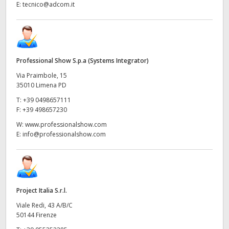
E:
tecnico@adcom.it
Professional Show S.p.a (Systems Integrator)
Via Praimbole, 15
35010 Limena PD
T:
+39 0498657111
F:
+39 498657230
W:
www.professionalshow.com
E:
info@professionalshow.com
Project Italia S.r.l.
Viale Redi, 43 A/B/C
50144 Firenze