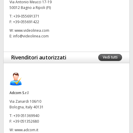
Via Antonio Meucci 17-19
50012 Bagno a Ripoli (FI)
UAE
T:
+39-055691371
Ukraine
F:
+39-055691422
W:
www.videolinea.com
United Kingdom
E:
info@videolinea.com
United States
Rivenditori autorizzati
Vedi tutti
Adcom S.r.l
Via Zanardi 106/10
Bologna, Italy 40131
T:
+39 051369940
F:
+39 051352680
W:
www.adcom.it