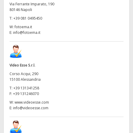
Via Ferrante Imparato, 190
80146 Napoli
T:
+39 081 0495450
W:
fotoema.it
E:
info@fotoema.it
Video Esse S.r.l.
Corso Acqui, 290
15100 Alessandria
T:
+39 131341258
F:
+39 131246070
W:
www.videoesse.com
E:
info@videoesse.com