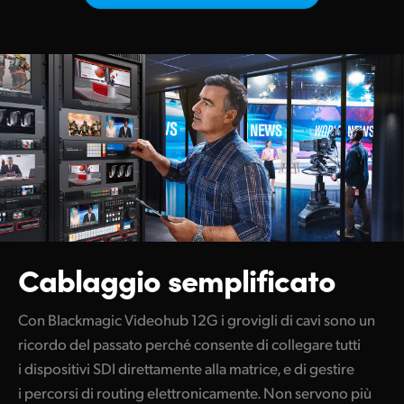
Netherlands
New Zealand
Norway
Poland
Portugal
Singapore
South Africa
Cablaggio semplificato
Spain
Sweden
Con Blackmagic Videohub 12G i grovigli di cavi sono un
ricordo del passato perché consente di collegare tutti
Chinese Taipei
i dispositivi SDI direttamente alla matrice, e di gestire
Turkey
i percorsi di routing elettronicamente. Non servono più