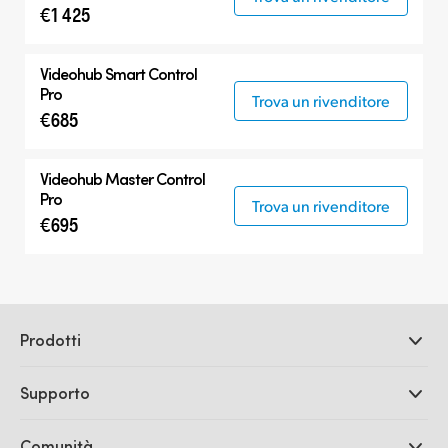
€1 425
Videohub Smart Control
Pro
Trova un rivenditore
€685
Videohub Master Control
Pro
Trova un rivenditore
€695
Prodotti
Camere professionali
Supporto
DaVinci Resolve e Fusion
Switcher di produzione ATEM
Rivenditori
Comunità