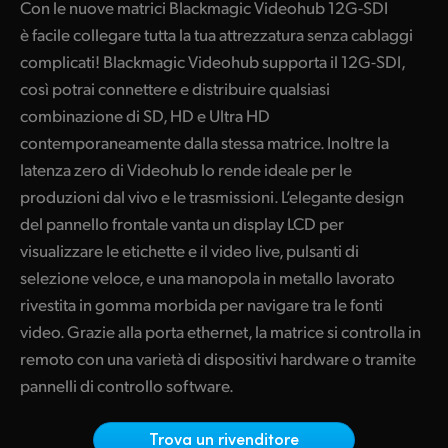
Con le nuove matrici Blackmagic Videohub 12G-SDI
Collega pannelli di controllo esterni
Finland
è facile collegare tutta la tua attrezzatura senza cablaggi
Controllo routing da Mac, Windows, e iPad
complicati! Blackmagic Videohub supporta il 12G-SDI,
France
così potrai connettere e distribuire qualsiasi
Utilità Videohub Setup inclusa
Germany
combinazione di SD, HD e Ultra HD
SDK per un controllo routing su misura
contemporaneamente dalla stessa matrice. Inoltre la
Hong Kong SAR, China
latenza zero di Videohub lo rende ideale per le
Disponibile in 13 lingue
India
produzioni dal vivo e le trasmissioni. L’elegante design
Migliore qualità dell’immagine
del pannello frontale vanta un display LCD per
Italia
visualizzare le etichette e il video live, pulsanti di
selezione veloce, e una manopola in metallo lavorato
Japan
rivestita in gomma morbida per navigare tra le fonti
Korea
video. Grazie alla porta ethernet, la matrice si controlla in
remoto con una varietà di dispositivi hardware o tramite
Mexico
pannelli di controllo software.
Malaysia
Trova un rivenditore