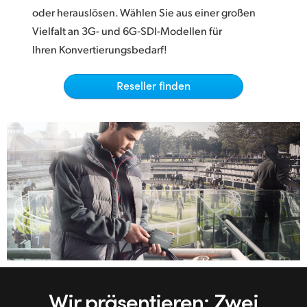
Netherlands
oder herauslösen. Wählen Sie aus einer großen
Vielfalt an 3G- und 6G‑SDI-Modellen für
New Zealand
Ihren Konvertierungsbedarf!
Norway
Reseller finden
Poland
Portugal
Singapore
South Africa
Spain
Sweden
Chinese Taipei
Wir präsentieren: Zwei
Turkey