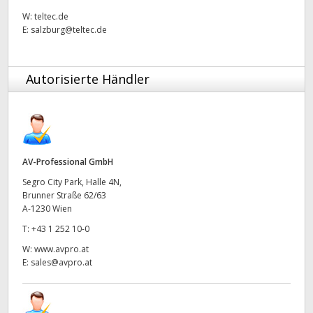
Netherlands
W:
teltec.de
E:
salzburg@teltec.de
New Zealand
Norway
Autorisierte Händler
Poland
Portugal
Singapore
AV-Professional GmbH
South Africa
Segro City Park, Halle 4N,
Brunner Straße 62/63
A-1230 Wien
Spain
T:
+43 1 252 10-0
Sweden
W:
www.avpro.at
E:
sales@avpro.at
Chinese Taipei
Turkey