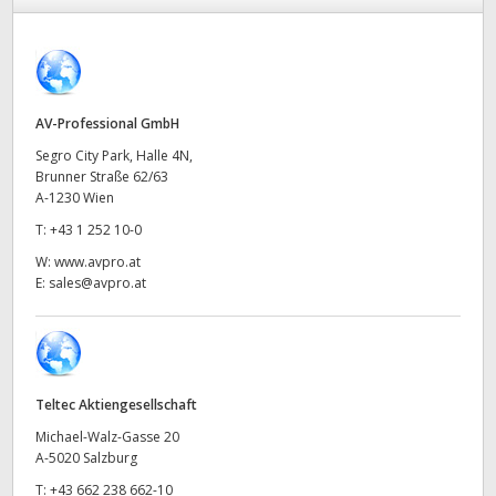
Finland
France
Germany
AV-Professional GmbH
Segro City Park, Halle 4N,
Hong Kong SAR, China
Brunner Straße 62/63
A-1230 Wien
India
T:
+43 1 252 10-0
Italy
W:
www.avpro.at
E:
sales@avpro.at
Japan
Korea
Mexico
Teltec Aktiengesellschaft
Michael-Walz-Gasse 20
Malaysia
A-5020 Salzburg
T:
+43 662 238 662-10