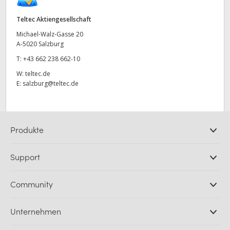
UAE
Teltec Aktiengesellschaft
Michael-Walz-Gasse 20
Ukraine
A-5020 Salzburg
United Kingdom
T:
+43 662 238 662-10
W:
teltec.de
United States
E:
salzburg@teltec.de
Produkte
Professionelle Kameras
Support
DaVinci Resolve und Fusion Software
ATEM Produktionsmischer
Händler
Community
Ultimatte
Support-Center
Diskrekorder
Kontakt
Splice Community
Unternehmen
Aufzeichnung und Wiedergabe
Cintel Scanner