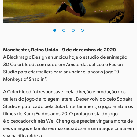
Finland
France
Germany
Hong Kong SAR, China
Manchester, Reino Unido - 9 de dezembro de 2020 -
A Blackmagic Design anunciou hoje o estúdio de animação
India
3D Colorbleed, com sede em Amsterdã, utilizou o Fusion
Studio para criar trailers para anunciar e lançar o jogo “9
Italy
Monkeys of Shaolin”.
Japan
A Colorbleed foi responsável pela direção e produção dos
Korea
trailers do jogo de rolagem lateral. Desenvolvido pelo Sobaka
Studio e publicado pela Buka Entertainment, o jogo lembra os
Mexico
filmes de Kung Fu dos anos 70. O protagonista do jogo
é o pescador chinês Wei Cheng que precisa vingar a morte de
Malaysia
seus amigos e familiares massacrados em um ataque pirata em
sua pacífica aldeia.