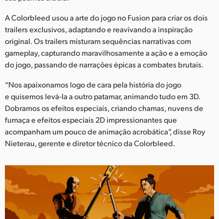
Netherlands
A Colorbleed usou a arte do jogo no Fusion para criar os dois
New Zealand
trailers exclusivos, adaptando e reavivando a inspiração
original. Os trailers misturam sequências narrativas com
Norway
gameplay, capturando maravilhosamente a ação e a emoção
Poland
do jogo, passando de narrações épicas a combates brutais.
“Nos apaixonamos logo de cara pela história do jogo
Portugal
e quisemos levá-la a outro patamar, animando tudo em 3D.
Singapore
Dobramos os efeitos especiais, criando chamas, nuvens de
fumaça e efeitos especiais 2D impressionantes que
South Africa
acompanham um pouco de animação acrobática”, disse Roy
Nieterau, gerente e diretor técnico da Colorbleed.
Spain
Sweden
Chinese Taipei
Turkey