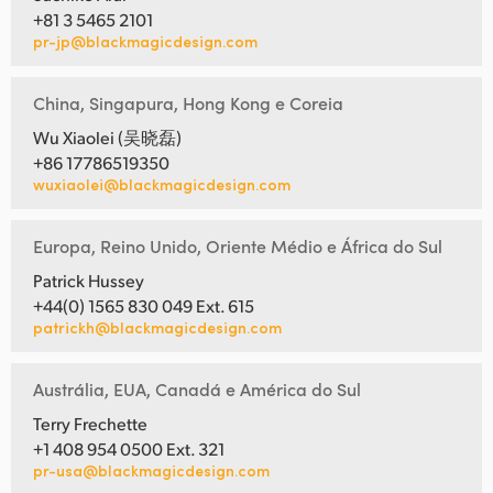
+81 3 5465 2101
pr-jp@blackmagicdesign.com
China, Singapura, Hong Kong e Coreia
Wu Xiaolei (吴晓磊)
+86 17786519350
wuxiaolei@blackmagicdesign.com
Europa, Reino Unido, Oriente Médio e África do Sul
Patrick Hussey
+44(0) 1565 830 049 Ext. 615
patrickh@blackmagicdesign.com
Austrália, EUA, Canadá e América do Sul
Terry Frechette
+1 408 954 0500 Ext. 321
pr-usa@blackmagicdesign.com