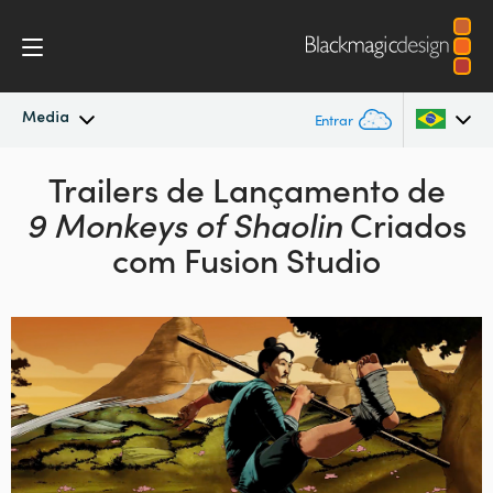
Media
Entrar
Novidades
Trailers de Lançamento
de
Argentina
9 Monkeys of Shaolin
Criados
Australia
Arquivo
com Fusion Studio
Austria
Imagens para Imprensa
Brazil
Canada
China
Denmark