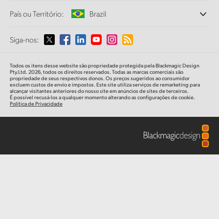
Escritórios
Finland
Conversão de Padrões
País ou Território:
Brazil
Sobre a Blackmagic Design
Conversores Broadcast
Parcerias
France
Monitoramento
Selecione seu país ou território
Siga-nos:
Imprensa
Armazenamento em Rede
Germany
MultiView
Argentina
Todos os itens desse website são propriedade protegida pela Blackmagic Design
Roteamento e Distribuição
Hong Kong SAR, China
Pty.Ltd. 2026, todos os direitos reservados. Todas as marcas comerciais são
propriedade de seus respectivos donos. Os preços sugeridos ao consumidor
Streaming e Codificação
Australia
excluem custos de envio e impostos. Este site utiliza serviços de remarketing para
alcançar visitantes anteriores do nosso site em anúncios de sites de terceiros.
India
É possível recusá-los a qualquer momento alterando as configurações de cookie.
Política de Privacidade
Austria
Italy
Brazil
Japan
Canada
Korea
China
Mexico
Malaysia
Denmark