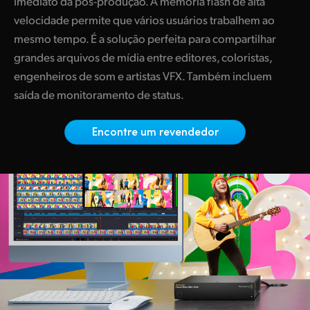
imediato da pós-produção. A memória flash de alta
Netherlands
velocidade permite que vários usuários trabalhem ao
New Zealand
mesmo tempo. É a solução perfeita para compartilhar
grandes arquivos de mídia entre editores, coloristas,
Norway
engenheiros de som e artistas VFX. Também incluem
Poland
saída de monitoramento de status.
Portugal
Encontre um revendedor
Singapore
South Africa
Spain
Sweden
Chinese Taipei
Turkey