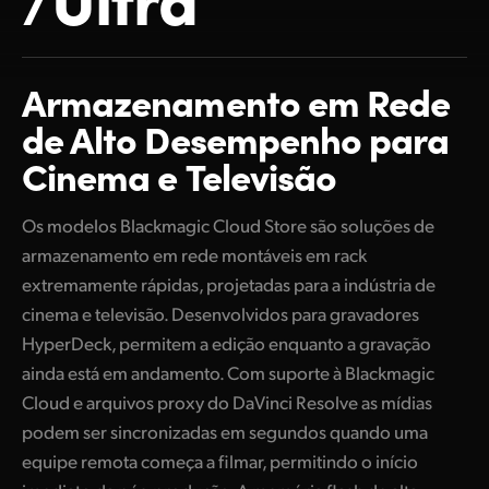
Finland
France
Armazenamento em
Rede
Germany
de Alto Desempenho
para
Cinema e Televisão
Hong Kong SAR, China
India
Os modelos Blackmagic Cloud Store são soluções de
armazenamento em rede montáveis em rack
Italy
extremamente rápidas, projetadas para a indústria de
Japan
cinema e televisão. Desenvolvidos para gravadores
HyperDeck, permitem a edição enquanto a gravação
Korea
ainda está em andamento. Com suporte à Blackmagic
Mexico
Cloud e arquivos proxy do DaVinci Resolve as mídias
podem ser sincronizadas em segundos quando uma
Malaysia
equipe remota começa a filmar, permitindo o início