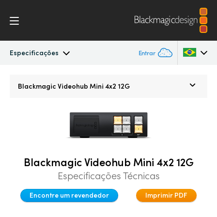
Especificações
Entrar
Blackmagic Videohub Mini
Argentina
Blackmagic
Videohub Mini 4x2 12G
Australia
Especificações
Austria
Brazil
Blackmagic Videohub Mini 4x2 12G
Canada
Especificações Técnicas
China
Encontre um revendedor
Imprimir PDF
Denmark