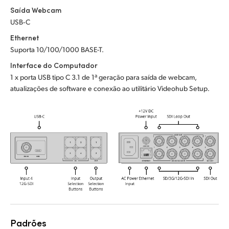
Saída Webcam
UAE
USB‑C
Ukraine
Ethernet
Suporta 10/100/1000 BASE-T.
United Kingdom
Interface do Computador
1 x porta USB tipo C 3.1 de 1ª geração para saída de webcam,
United States
atualizações de software e conexão ao utilitário Videohub Setup.
Padrões