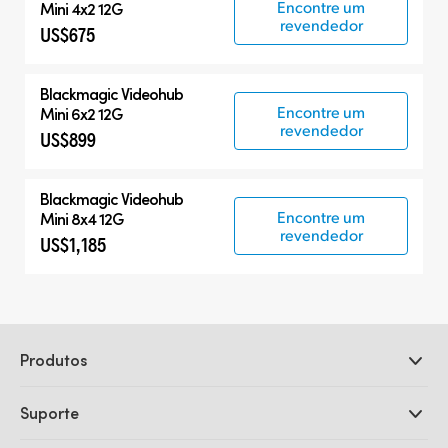
Encontre um
Mini 4x2 12G
revendedor
US$675
Blackmagic Videohub
Encontre um
Mini 6x2 12G
revendedor
US$899
Blackmagic Videohub
Encontre um
Mini 8x4 12G
revendedor
US$1,185
Produtos
Câmeras Profissionais
Suporte
DaVinci Resolve e Fusion
Switchers de Produção ATEM