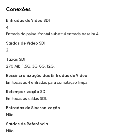
Netherlands
Conexões
New Zealand
Entradas de Vídeo SDI
Norway
4
Entrada do painel frontal substitui entrada traseira 4.
Poland
Saídas de Vídeo SDI
2
Portugal
Taxas SDI
Singapore
270 Mb, 1,5G, 3G, 6G, 12G.
Ressincronização das Entradas de Vídeo
South Africa
Em todas as 4 entradas para comutação limpa.
Spain
Retemporização SDI
Em todas as saídas SDI.
Sweden
Entradas de Sincronização
Não.
Chinese Taipei
Saídas de Referência
Turkey
Não.