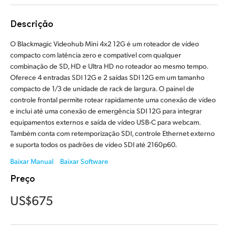
Finland
Descrição
France
O Blackmagic Videohub Mini 4x2 12G é um roteador de vídeo
Germany
compacto com latência zero e compatível com qualquer
combinação de SD, HD e Ultra HD no roteador ao mesmo tempo.
Hong Kong SAR, China
Oferece 4 entradas SDI 12G e 2 saídas SDI 12G em um tamanho
compacto de 1/3 de unidade de rack de largura. O painel de
India
controle frontal permite rotear rapidamente uma conexão de vídeo
e inclui até uma conexão de emergência SDI 12G para integrar
Italy
equipamentos externos e saída de vídeo USB-C para webcam.
Também conta com retemporização SDI, controle Ethernet externo
Japan
e suporta todos os padrões de vídeo SDI até 2160p60.
Baixar Manual
Baixar Software
Korea
Preço
Mexico
US$675
Malaysia