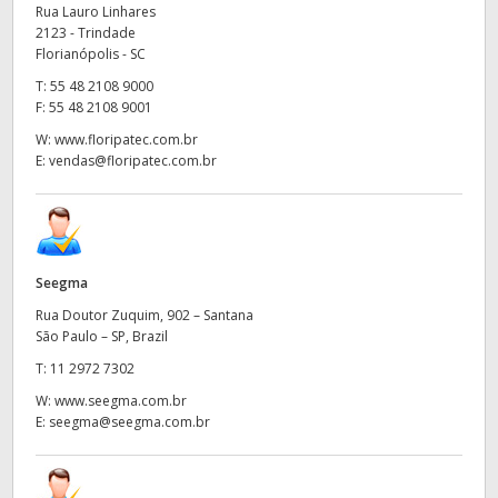
Netherlands
Rua Lauro Linhares
2123 - Trindade
New Zealand
Florianópolis - SC
T:
55 48 2108 9000
Norway
F:
55 48 2108 9001
W:
www.floripatec.com.br
Poland
E:
vendas@floripatec.com.br
Portugal
Singapore
Seegma
South Africa
Rua Doutor Zuquim, 902 – Santana
Spain
São Paulo – SP, Brazil
T:
11 2972 7302
Sweden
W:
www.seegma.com.br
E:
seegma@seegma.com.br
Chinese Taipei
Turkey