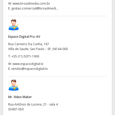
W:
www.broadmedia.com.br
E:
gestao.comercial@broadmedi...
Espaco Digital Pro-AV
Rua Carneiro Da Cunha, 167
Villa de Saude, Sao Paulo – SP, 04144-000
T:
+55 (11) 5071-1993
W:
www.espacodigital.tv
E:
vendas@espacodigital.tv
Mr. Video Maker
Rua Antônio de Lucena, 21 - sala 4
03407-050