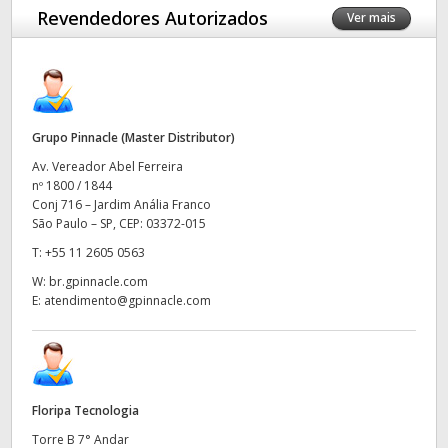
Revendedores Autorizados
Ver mais
Finland
Especificações
France
Germany
Grupo Pinnacle (Master Distributor)
Hong Kong SAR, China
Av. Vereador Abel Ferreira
nº 1800 / 1844
India
Conj 716 – Jardim Anália Franco
São Paulo – SP, CEP: 03372-015
Italy
T:
+55 11 2605 0563
Japan
W:
br.gpinnacle.com
E:
atendimento@gpinnacle.com
Korea
Mexico
Malaysia
Floripa Tecnologia
Torre B 7° Andar