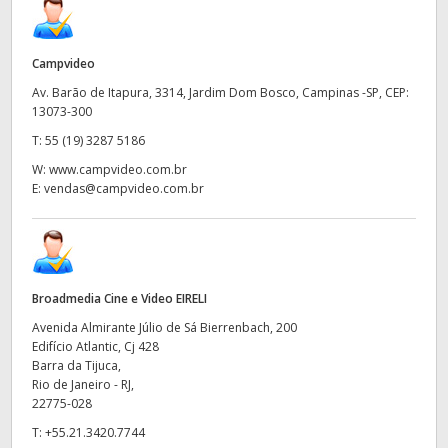
Campvideo
Av. Barão de Itapura, 3314, Jardim Dom Bosco, Campinas -SP, CEP:
13073-300​​
T:
55 (19) 3287 5186
W:
www.campvideo.com.br
E:
vendas@campvideo.com.br
Broadmedia Cine e Video EIRELI
Avenida Almirante Júlio de Sá Bierrenbach, 200
Edifício Atlantic, Cj 428
Barra da Tijuca,
Rio de Janeiro - RJ,
22775-028
T:
+55.21.3420.7744