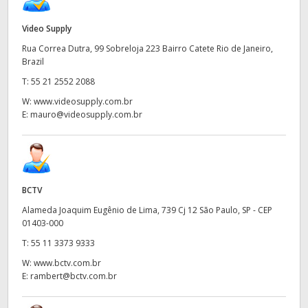
UAE
Video Supply
Ukraine
Rua Correa Dutra, 99 Sobreloja 223 Bairro Catete Rio de Janeiro,
Brazil
United Kingdom
T:
55 21 2552 2088
W:
www.videosupply.com.br
United States
E:
mauro@videosupply.com.br
BCTV
Alameda Joaquim Eugênio de Lima, 739 Cj 12 São Paulo, SP - CEP
01403-000
T:
55 11 3373 9333
W:
www.bctv.com.br
E:
rambert@bctv.com.br