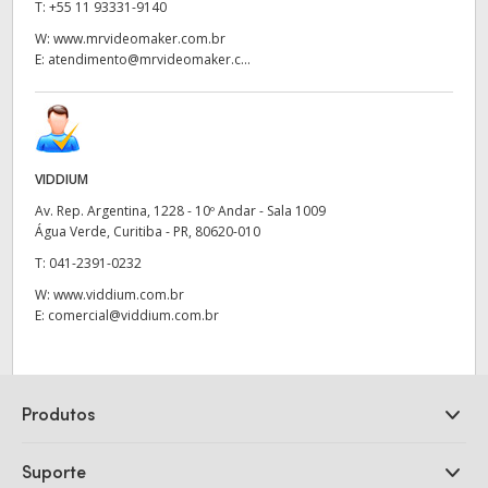
T:
+55 11 93331-9140
W:
www.mrvideomaker.com.br
E:
atendimento@mrvideomaker.c...
VIDDIUM
Av. Rep. Argentina, 1228 - 10º Andar - Sala 1009
Água Verde, Curitiba - PR, 80620-010
T:
041-2391-0232
W:
www.viddium.com.br
E:
comercial@viddium.com.br
Produtos
Câmeras Profissionais
Suporte
DaVinci Resolve e Fusion