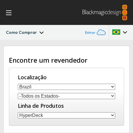
Como Comprar
Entrar
HyperDeck Studio
Argentina
Encontre um revendedor
Australia
Modelos
Austria
Localização
Workflow
Brazil
Blackmagic OS
Canada
Linha de Produtos
Multicâmera
China
Denmark
DaVinci Resolve Replay