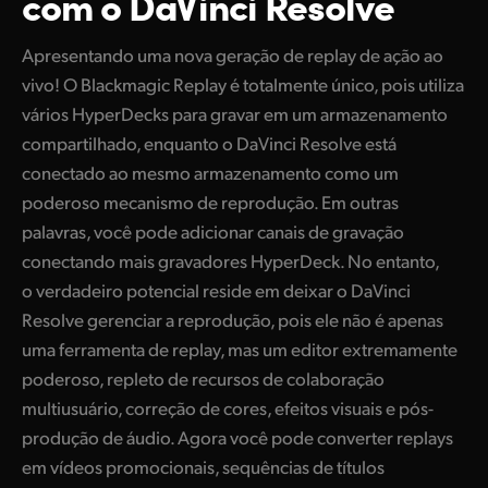
com o DaVinci Resolve
Finland
Especificações
Apresentando uma nova geração de replay de ação ao
France
vivo! O Blackmagic Replay é totalmente único, pois utiliza
vários HyperDecks para gravar em um armazenamento
Germany
compartilhado, enquanto o DaVinci Resolve está
Hong Kong SAR, China
conectado ao mesmo armazenamento como um
poderoso mecanismo de reprodução. Em outras
India
palavras, você pode adicionar canais de gravação
Italy
conectando mais gravadores HyperDeck. No entanto,
o verdadeiro potencial reside em deixar o DaVinci
Japan
Resolve gerenciar a reprodução, pois ele não é apenas
uma ferramenta de replay, mas um editor extremamente
Korea
poderoso, repleto de recursos de colaboração
Mexico
multiusuário, correção de cores, efeitos visuais e pós-
produção de áudio. Agora você pode converter replays
Malaysia
em vídeos promocionais, sequências de títulos