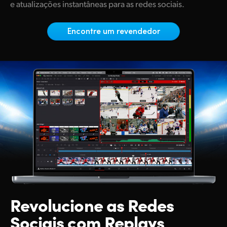
Netherlands
e atualizações instantâneas para as redes sociais.
New Zealand
Encontre um revendedor
Norway
Poland
Portugal
Singapore
South Africa
Spain
Sweden
Chinese Taipei
Revolucione as
Redes
Sociais com Replays
Turkey