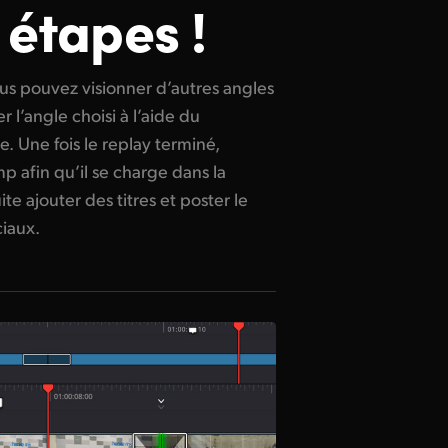
 étapes !
ciaux.