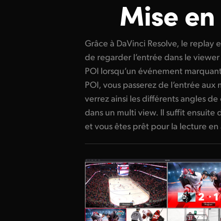
Mise en
Grâce à DaVinci Resolve, le replay est
Run. Pendant la lecture, vous pouvez
de regarder l’entrée dans le viewer
dans le multi view et diffuser l
POI lorsqu’un événement marquant 
séquençage du programme. Une fo
POI, vous passerez de l’entrée aux 
appuyez sur le bouton Dump afin q
verrez ainsi les différents angles 
timeline. Vous pouvez ensuite ajou
dans un multi view. Il suffit ensuit
et vous êtes prêt pour la lecture e