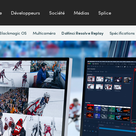
e
Développeurs
Société
Médias
Splice
Blackmagic OS
Multicaméra
Spécifications
DaVinci Resolve Replay