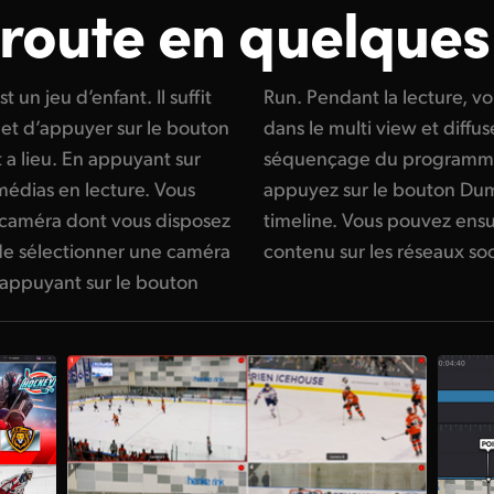
 route
en quelques
 un jeu d’enfant. Il suffit
 visionner d’autres angles
 et d’appuyer sur le bouton
’angle choisi à l’aide du
a lieu. En appuyant sur
is le replay terminé,
médias en lecture. Vous
u’il se charge dans la
de caméra dont vous disposez
ter des titres et poster le
e de sélectionner une caméra
contenu sur les réseaux so
n appuyant sur le bouton