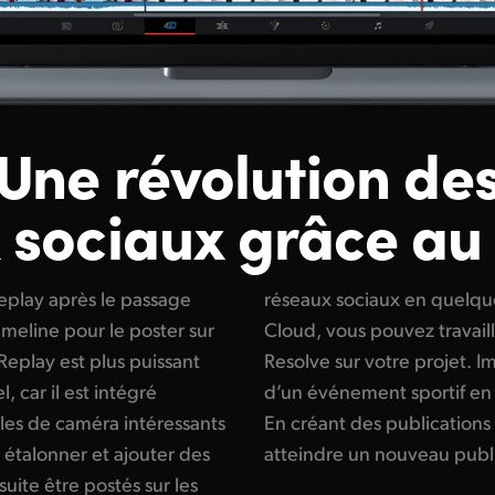
Une révolution de
 sociaux grâce au 
eplay après le passage
es Grâce au Blackmagic
timeline pour le poster sur
plus d’un système DaVinci
Replay est plus puissant
ransformer chaque replay
, car il est intégré
r les réseaux sociaux.
les de caméra intéressants
stantanées, vous pouvez
s étalonner et ajouter des
atteindre un nouveau publi
uite être postés sur les