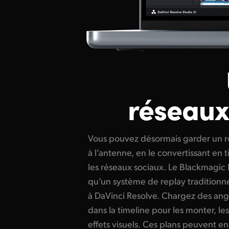
réseaux
Vous pouvez désormais garder un r
réseaux sociaux en quelques second
à l’antenne, en le convertissant en 
Cloud, vous pouvez travailler avec 
les réseaux sociaux. Le Blackmagic 
Resolve sur votre projet. Imaginez t
qu’un système de replay traditionnel
d’un événement sportif en publication su
à DaVinci Resolve. Chargez des ang
En créant des publications in
dans la timeline pour les monter, le
effets visuels. Ces plans peuvent ens