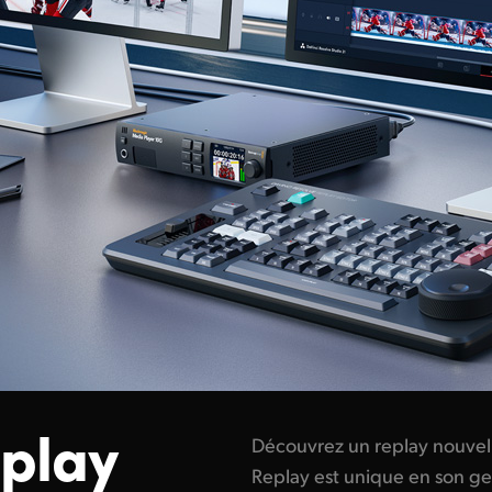
eplay
Découvrez un replay nouvel
Replay est unique en son genr