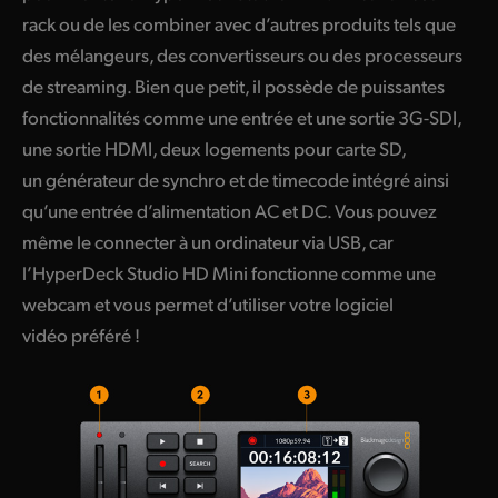
rack ou de les combiner avec d’autres produits tels que
UAE
des mélangeurs, des convertisseurs ou des processeurs
Ukraine
de streaming. Bien que petit, il possède de puissantes
fonctionnalités comme une entrée et une sortie
3G-SDI
,
United Kingdom
une sortie HDMI, deux logements pour carte SD,
United States
un générateur de synchro et de timecode intégré ainsi
qu’une entrée d’alimentation AC et DC. Vous pouvez
même le connecter à un ordinateur via USB, car
l’HyperDeck Studio HD Mini fonctionne comme une
webcam et vous permet d’utiliser votre logiciel
vidéo préféré !