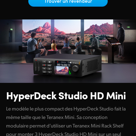
Netherlands
Trouver un revendeur
New Zealand
Norway
Poland
Portugal
Singapore
South Africa
HyperDeck Studio HD Mini
Spain
Sweden
Le modèle le plus compact des HyperDeck Studio fait la
même taille que le Teranex Mini. Sa conception
Chinese Taipei
modulaire permet d’utiliser un Teranex Mini Rack Shelf
Turkey
pour monter 3 HyperDeck Studio HD Mini sur un seul