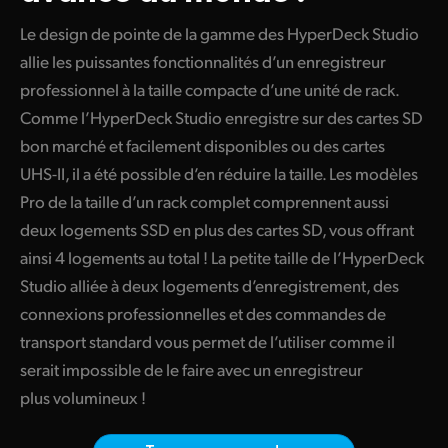
Finland
Le design de pointe de la gamme des HyperDeck Studio
Spécifications
allie les puissantes fonctionnalités d’un enregistreur
France
professionnel à la taille compacte d’une unité de rack.
Germany
Comme l’HyperDeck Studio enregistre sur des cartes SD
bon marché et facilement disponibles ou des cartes
Hong Kong SAR, China
UHS-II
, il a été possible d’en réduire la taille. Les modèles
India
Pro de la taille d’un rack complet comprennent aussi
deux logements SSD en plus des cartes SD, vous offrant
Italy
ainsi 4 logements au total ! La petite taille de l’HyperDeck
Japan
Studio alliée à deux logements d’enregistrement, des
connexions professionnelles et des commandes de
Korea
transport standard vous permet de l’utiliser comme il
Mexico
serait impossible de le faire avec un enregistreur
plus volumineux !
Malaysia