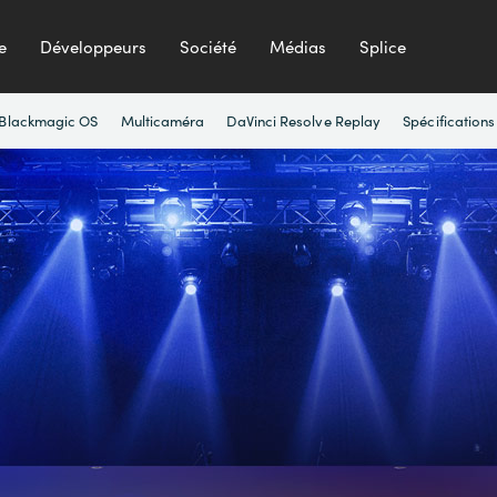
e
Développeurs
Société
Médias
Splice
Blackmagic OS
Multicaméra
DaVinci Resolve Replay
Spécifications