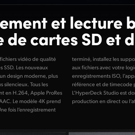
rement et
lecture 
de
de cartes SD et d
ichiers vidéo de qualité
n ordinateur pour accéder
es SSD. Les nouveaux
déo préféré. Pour les
un design moderne, plus
ffre des générateurs de
 silencieux. Tous les
oniser les appareils.
nt en H.264, Apple ProRes
al pour la diffusion, la
t AAC. Le modèle 4K prend
production en direct ou l’
Une fois l’enregistrement