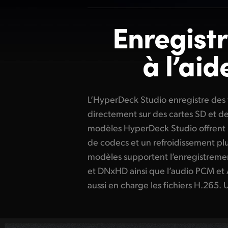
Enregist
à l’ai
L’HyperDeck Studio enregistre des f
terminé, installez les supports sur u
directement sur des cartes SD et d
aux fichiers avec votre logiciel vi
modèles HyperDeck Studio offrent 
enregistrements ISO, l’appareil o
de codecs et un refroidissement plus
référence et de timecode pour synchr
modèles supportent l’enregistreme
L’HyperDeck Studio est donc idé
et DNxHD ainsi que l’audio PCM e
aussi en charge les fichiers H.265. 