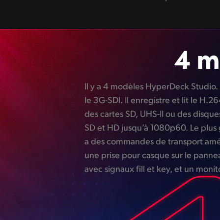
4 m
Il y a 4 modèles HyperDeck Studio.
H.264 jusqu’à 1080p60 ou en P
le 3G-SDI. Il enregistre et lit le H
2160p30. Le modèle HD Pro de la taill
des cartes SD, UHS-II ou des disqu
au modèle HD Plus, mais a 2 logem
SD et HD jusqu’à 1080p60. Le plus
métal usiné dotée d’un embrayage. Le
a des commandes de transport amél
enregistre en H.264, H.265, ProR
une prise pour casque sur le panne
avec signaux fill et key, et un monit