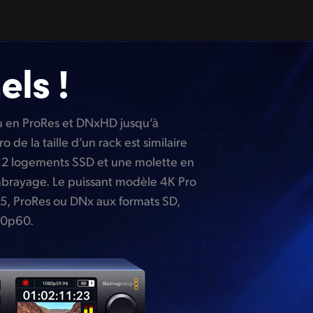
ls !
60p60.