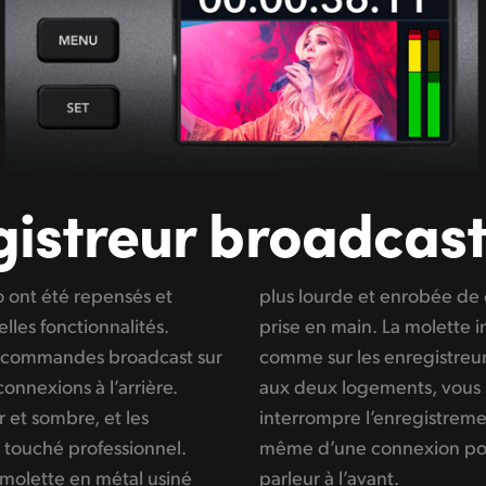
gistreur
broadcast
 ont été repensés et
uc pour une meilleure
les fonctionnalités.
si un embrayage actif,
s commandes broadcast sur
cast traditionnels. Grâce
nnexions à l’arrière.
hanger les cartes sans
 et sombre, et les
es avancés disposent
 touché professionnel.
sque et d’un haut-
molette en métal usiné
parleur à l’avant.