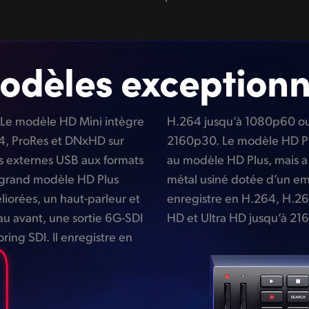
odèles exceptionne
 Le modèle HD Mini intègre
roRes et DNxHD jusqu’à
.264, ProRes et DNxHD sur
e d’un rack est similaire
es externes USB aux formats
ents SSD et une molette en
 grand modèle HD Plus
 puissant modèle 4K Pro
iorées, un haut-parleur et
es ou DNx aux formats SD,
au avant, une sortie 6G-SDI
HD et Ultra HD jusqu’à 21
oring SDI. Il enregistre en