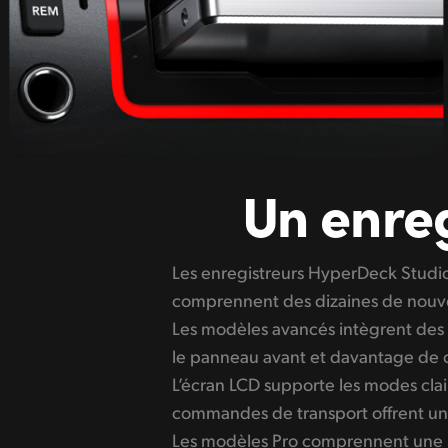
Un enre
Les enregistreurs HyperDeck Studio
plus lourde et enrobée de caoutcho
comprennent des dizaines de nouvel
prise en main. La molette intègre aus
Les modèles avancés intègrent de
comme sur les enregistreurs broad
le panneau avant et davantage de co
aux deux logements, vous pourrez éc
L’écran LCD supporte les modes clair
interrompre l’enregistrement. Les modèl
commandes de transport offrent un
même d’une connexion pour ca
Les modèles Pro comprennent une 