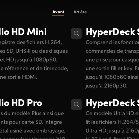
Avant
Arrière
io HD Mini
HyperDeck
egistre des fichiers H.264,
Comprend les fonction
es SD, UHS-II ou des disques
commandes de transpor
 et HD jusqu’à 1080p60.
une prise pour casque
 référence et de timecode,
une sortie fill et key.
une sortie HDMI.
jusqu’à 1080p60 ainsi
jusqu’à 2160p30.
io HD Pro
HyperDeck
s du modèle Plus ainsi que
Ce modèle Ultra HD e
ts pour carte SD. Intègre
lit les fichiers H.264
tal usiné avec embrayage,
Ultra HD jusqu’à 2160
es connexions timecode XLR.
H.264 et l’Ultra HD e