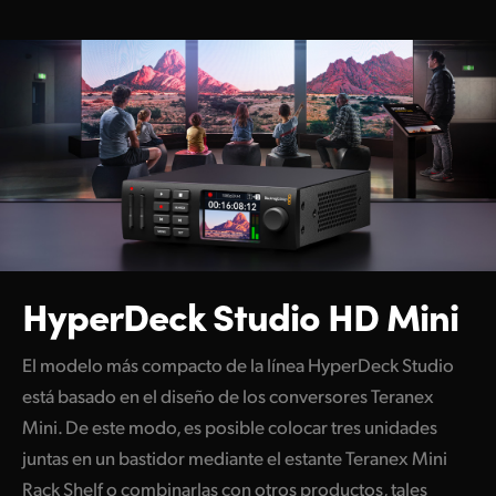
Netherlands
New Zealand
Norway
Poland
Portugal
Singapore
South Africa
HyperDeck Studio HD Mini
España
El modelo más compacto de la línea HyperDeck Studio
Sweden
está basado en el diseño de los conversores Teranex
Mini. De este modo, es posible colocar tres unidades
Chinese Taipei
juntas en un bastidor mediante el estante Teranex Mini
Turkey
Rack Shelf o combinarlas con otros productos, tales