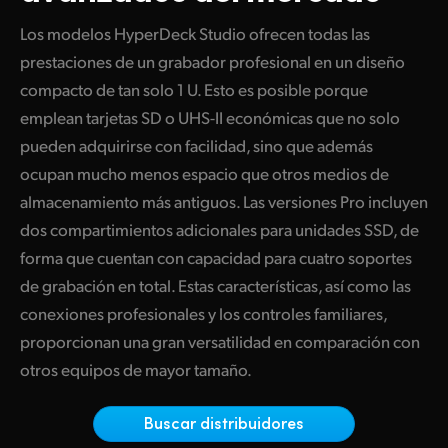
Finland
Los modelos HyperDeck Studio ofrecen todas las
Especificaciones
prestaciones de un grabador profesional en un diseño
France
compacto de tan solo 1 U. Esto es posible porque
Germany
emplean tarjetas SD o UHS-II económicas que no solo
pueden adquirirse con facilidad, sino que además
Hong Kong SAR, China
ocupan mucho menos espacio que otros medios de
India
almacenamiento más antiguos. Las versiones Pro incluyen
dos compartimientos adicionales para unidades SSD, de
Italy
forma que cuentan con capacidad para cuatro soportes
Japan
de grabación en total. Estas características, así como las
conexiones profesionales y los controles familiares,
Korea
proporcionan una gran versatilidad en comparación con
Mexico
otros equipos de mayor tamaño.
Malaysia
Buscar distribuidores