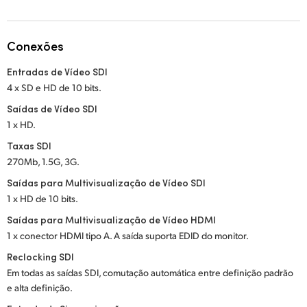
Netherlands
New Zealand
Conexões
Norway
Entradas de Vídeo SDI
4 x SD e HD de 10 bits.
Poland
Saídas de Vídeo SDI
Portugal
1 x HD.
Taxas SDI
Singapore
270Mb, 1.5G, 3G.
South Africa
Saídas para Multivisualização de Vídeo SDI
1 x HD de 10 bits.
Spain
Saídas para Multivisualização de Vídeo HDMI
1 x conector HDMI tipo A. A saída suporta EDID do monitor.
Sweden
Reclocking SDI
Chinese Taipei
Em todas as saídas SDI, comutação automática entre definição padrão
e alta definição.
Turkey