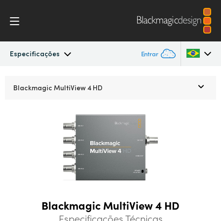
Especificações
Entrar
MultiView
Argentina
Blackmagic MultiView 4 HD
Australia
Workflow
Austria
Design
Brazil
Especificações
Canada
China
Blackmagic MultiView 4 HD
Denmark
Especificações Técnicas