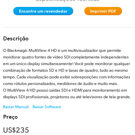
Finland
Encontre um revendedor
Imprimir PDF
France
Germany
Descrição
Hong Kong SAR, China
O Blackmagic MultiView 4 HD é um multivisualizador que permite
monitorar quatro fontes de vídeo SDI completamente independentes
India
em um único display simultaneamente! Você pode monitorar qualquer
combinação de formatos SD e HD e taxas de quadro, tudo ao mesmo
Italy
tempo. Cada visualização pode exibir sobreposições com informações
como rótulos personalizados, medidores de áudio e muito mais.
Japan
O MultiView 4 HD possui saídas SDI e HDMI para monitoramento em
Korea
displays SDI profissionais, projetores ou até televisores de tela grande.
Baixar Manual
Baixar Software
Mexico
Preço
Malaysia
US$235