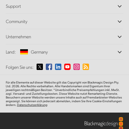
Professionelle Kameras
Support
DaVinci Resolve und Fusion Software
ATEM Produktionsmischer
Händler
Community
Ultimatte
Support-Center
Diskrekorder
Kontakt
Splice Community
Unternehmen
Aufzeichnung und Wiedergabe
Cintel Scanner
Büros
Norm- und Formatwandlung
Land:
Germany
Informationen über uns
Broadcasting-Konverter
Partner
Monitoring
Wählen Sie Ihr Land aus
Folgen Sie uns:
Medien
Netzwerkspeicher
MultiView
Argentina
Für alle Elemente auf dieser Website gilt das Copyright von Blackmagic Design Pty.
Signalverteilung und Distribution
Ltd. 2026. Alle Rechte vorbehalten. Alle Handelsmarken sind Eigentum ihrer
jeweiligen rechtmäßigen Besitzer. *Unverbindliche Preisempfehlungen inkl. MwSt.
Streaming und Encoding
Australia
zzgl. Versand- und Zustellungskosten. Diese Website nutzt Remarketing-Dienste.
Besuchern unserer Website werden unsere Inhalte auch auf Fremdanbieter-Websites
angezeigt. Sie können sich jederzeit abmelden, indem Sie Ihre Cookie-Einstellungen
ändern.
Datenschutzerklärung
Austria
Brazil