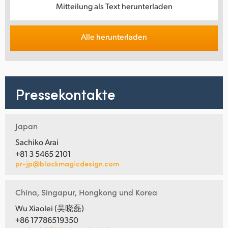
Mitteilung als Text herunterladen
Alle herunterladen
Pressekontakte
Japan
Sachiko Arai
+81 3 5465 2101
pr-jp@blackmagicdesign.com
China, Singapur, Hongkong und Korea
Wu Xiaolei (吴晓磊)
+86 17786519350