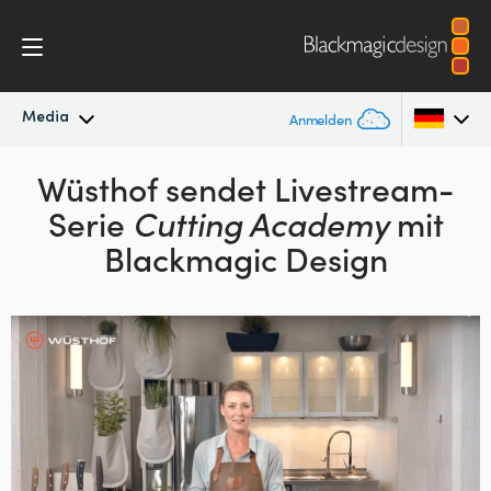
Media
Anmelden
Neueste Nachrichten
Wüsthof sendet
Livestream-
Argentina
Serie
Cutting
Academy
mit
Australia
Nachrichtenarchiv
Blackmagic Design
Austria
Pressebilder
Brazil
Canada
China
Denmark