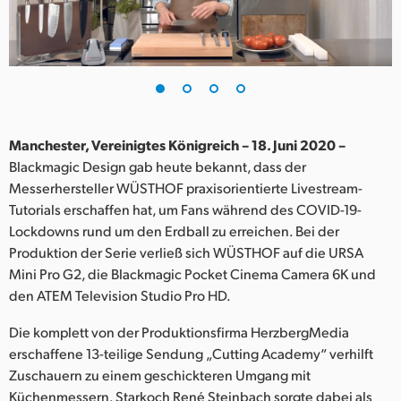
Finland
France
Germany
Hong Kong SAR, China
Manchester, Vereinigtes Königreich – 18. Juni 2020 –
Blackmagic Design gab heute bekannt, dass der
India
Messerhersteller WÜSTHOF praxisorientierte Livestream-
Tutorials erschaffen hat, um Fans während des COVID-19-
Italy
Lockdowns rund um den Erdball zu erreichen. Bei der
Japan
Produktion der Serie verließ sich WÜSTHOF auf die URSA
Mini Pro G2, die Blackmagic Pocket Cinema Camera 6K und
Korea
den ATEM Television Studio Pro HD.
Mexico
Die komplett von der Produktionsfirma HerzbergMedia
erschaffene 13-teilige Sendung „Cutting Academy“ verhilft
Malaysia
Zuschauern zu einem geschickteren Umgang mit
Küchenmessern. Starkoch René Steinbach sorgte dabei als