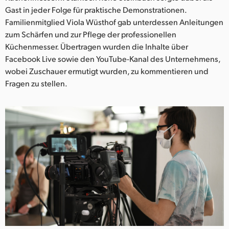
Netherlands
Gast in jeder Folge für praktische Demonstrationen.
Familienmitglied Viola Wüsthof gab unterdessen Anleitungen
New Zealand
zum Schärfen und zur Pflege der professionellen
Norway
Küchenmesser. Übertragen wurden die Inhalte über
Facebook Live sowie den YouTube-Kanal des Unternehmens,
Poland
wobei Zuschauer ermutigt wurden, zu kommentieren und
Fragen zu stellen.
Portugal
Singapore
South Africa
Spain
Sweden
Chinese Taipei
Turkey