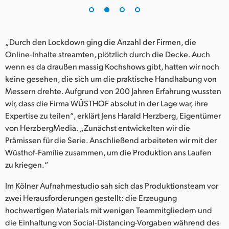
UAE
Ukraine
„Durch den Lockdown ging die Anzahl der Firmen, die
Online-Inhalte streamten, plötzlich durch die Decke. Auch
United Kingdom
wenn es da draußen massig Kochshows gibt, hatten wir noch
keine gesehen, die sich um die praktische Handhabung von
United States
Messern drehte. Aufgrund von 200 Jahren Erfahrung wussten
wir, dass die Firma WÜSTHOF absolut in der Lage war, ihre
Expertise zu teilen“, erklärt Jens Harald Herzberg, Eigentümer
von HerzbergMedia. „Zunächst entwickelten wir die
Prämissen für die Serie. Anschließend arbeiteten wir mit der
Wüsthof-Familie zusammen, um die Produktion ans Laufen
zu kriegen.“
Im Kölner Aufnahmestudio sah sich das Produktionsteam vor
zwei Herausforderungen gestellt: die Erzeugung
hochwertigen Materials mit wenigen Teammitgliedern und
die Einhaltung von Social-Distancing-Vorgaben während des