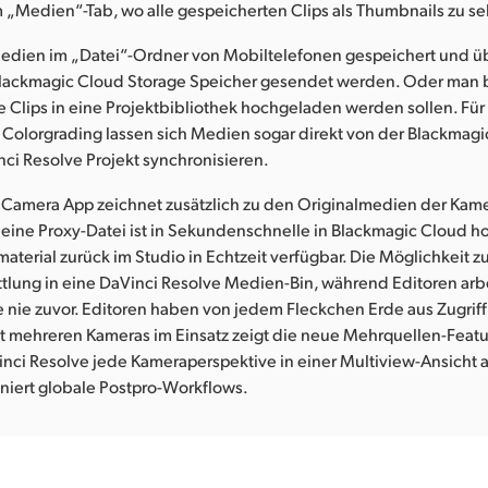
im „Medien“-Tab, wo alle gespeicherten Clips als Thumbnails zu s
dien im „Datei“-Ordner von Mobiltelefonen gespeichert und ü
lackmagic Cloud Storage Speicher gesendet werden. Oder man
 Clips in eine Projektbibliothek hochgeladen werden sollen. Für 
Colorgrading lassen sich Medien sogar direkt von der Blackmag
ci Resolve Projekt synchronisieren.
 Camera App zeichnet zusätzlich zu den Originalmedien der Kam
kleine Proxy-Datei ist in Sekundenschnelle in Blackmagic Cloud 
aterial zurück im Studio in Echtzeit verfügbar. Die Möglichkeit z
lung in eine DaVinci Resolve Medien-Bin, während Editoren arbei
e nie zuvor. Editoren haben von jedem Fleckchen Erde aus Zugriff
it mehreren Kameras im Einsatz zeigt die neue Mehrquellen-Featu
nci Resolve jede Kameraperspektive in einer Multiview-Ansicht 
niert globale Postpro-Workflows.