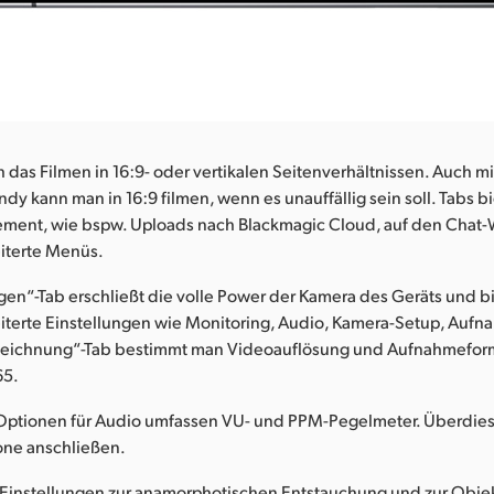
h das Filmen in 16:9- oder vertikalen Seitenverhältnissen. Auch m
y kann man in 16:9 filmen, wenn es unauffällig sein soll. Tabs bi
ent, wie bspw. Uploads nach Blackmagic Cloud, auf den Chat
eiterte Menüs.
gen“-Tab erschließt die volle Power der Kamera des Geräts und b
eiterte Einstellungen wie Monitoring, Audio, Kamera-Setup, Auf
eichnung“-Tab bestimmt man Videoauflösung und Aufnahmeforma
65.
 Optionen für Audio umfassen VU- und PPM-Pegelmeter. Überdies 
one anschließen.
 Einstellungen zur anamorphotischen Entstauchung und zur Objek