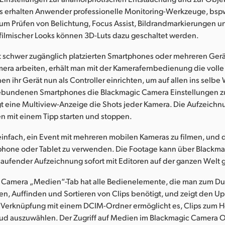
es erhalten Anwender professionelle Monitoring-Werkzeuge, bsp
um Prüfen von Belichtung, Focus Assist, Bildrandmarkierungen u
 filmischer Looks können 3D-Luts dazu geschaltet werden.
t schwer zugänglich platzierten Smartphones oder mehreren Gerä
ra arbeiten, erhält man mit der Kamerafernbedienung die volle 
 ihr Gerät nun als Controller einrichten, um auf allen ins selb
bundenen Smartphones die Blackmagic Camera Einstellungen z
 eine Multiview-Anzeige die Shots jeder Kamera. Die Aufzeichnu
en mit einem Tipp starten und stoppen.
einfach, ein Event mit mehreren mobilen Kameras zu filmen, und d
hone oder Tablet zu verwenden. Die Footage kann über Blackma
laufender Aufzeichnung sofort mit Editoren auf der ganzen Welt 
 Camera „Medien“-Tab hat alle Bedienelemente, die man zum D
en, Auffinden und Sortieren von Clips benötigt, und zeigt den U
 Verknüpfung mit einem DCIM-Ordner ermöglicht es, Clips zum H
ud auszuwählen. Der Zugriff auf Medien im Blackmagic Camera O