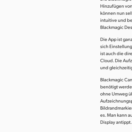
Hinzufügen von
können nun selb
intuitive und 
Blackmagic Des
Die App ist gan
sich Einstellu
ist auch die di
Cloud. Die Auf
und gleichzeiti
Blackmagic Cam
benötigt werden
ohne Umweg übe
Aufzeichnungsp
Bildrandmarkier
es. Man kann a
Display antippt