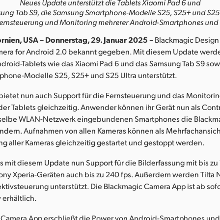
Neues Update unterstützt die Tablets Xiaomi Pad 6 und
ung Tab S9, die Samsung Smartphone-Modelle S25, S25+ und S25 
ernsteuerung und Monitoring mehrerer Android-Smartphones und 
ornien, USA – Donnerstag, 29. Januar 2025 –
Blackmagic Design 
era for Android 2.0 bekannt gegeben. Mit diesem Update werd
droid-Tablets wie das Xiaomi Pad 6 und das Samsung Tab S9 sow
hone-Modelle S25, S25+ und S25 Ultra unterstützt.
bietet nun auch Support für die Fernsteuerung und das Monitori
r Tablets gleichzeitig. Anwender können ihr Gerät nun als Contr
ns selbe WLAN-Netzwerk eingebundenen Smartphones die Blackm
ändern. Aufnahmen von allen Kameras können als Mehrfachansich
g aller Kameras gleichzeitig gestartet und gestoppt werden.
s mit diesem Update nun Support für die Bilderfassung mit bis zu
Sony Xperia-Geräten auch bis zu 240 fps. Außerdem werden Tilta
ktivsteuerung unterstützt. Die Blackmagic Camera App ist ab sofo
 erhältlich.
 Camera App erschließt die Power von Android-Smartphones und