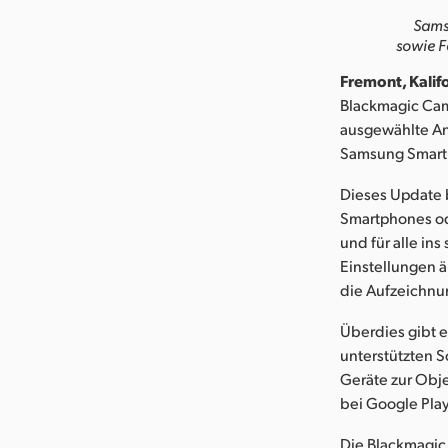
Sams
sowie F
Fremont, Kalif
Blackmagic Cam
ausgewählte An
Samsung Smartp
Dieses Update 
Smartphones ode
und für alle i
Einstellungen 
die Aufzeichnun
Überdies gibt e
unterstützten 
Geräte zur Obje
bei Google Play
Die Blackmagic