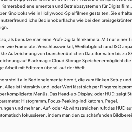
 Kamerabedienelementen und Betriebssystemen für Digitalfilm
er Kinolooks wie in Hollywood-Spielfilmen gestalten. Sie erhalte
benutzerfreundliche Bedienoberfläche wie bei den preisgekrönte
ign.
z so, als benutze man eine Profi-Digitalfilmkamera. Mit nur einer 
ngen wie Framerate, Verschlusswinkel, Weißabgleich und ISO anp
rekte Aufzeichnung von branchenüblichen Dateiformaten bis zu 8
zeichnung auf Blackmagic Cloud Storage Speicher ermöglicht d
ge Arbeit mit Editoren überall auf der Welt.
era stellt alle Bedienelemente bereit, die zum flinken Setup un
. Alles ist interaktiv und jeder Wert lässt sich per Fingerzeig pro
r komplizierte Menüs. Das Head-up-Display, oder HUD, zeigt St
arameter, Histogramm, Focus-Peaking-Indikatoren, Pegel,
ungen und mehr an. Auf- oder Abwärtsstreichen ruft das HUD auf
utomatisch fokussieren, indem man den zu schärfenden Bildbere
.