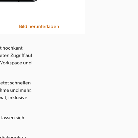
Bild herunterladen
it hochkant
eten Zugriff auf
-Workspace und
ietet schnellen
nahme und mehr.
t, inklusive
lassen sich
tivkorrektur