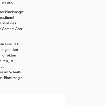
ehen sind.
ber Blackmagic
 bestimmt
sofortiges
ic Camera App
era eine HD-
hochgeladen
ur direkten
ten, ist
 auf
re im Schnitt-
an. Blackmagic