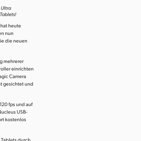
Ultra
Tablets!
hat heute
en nun
ie die neuen
ng mehrerer
oller einrichten
agic Camera
t gesichtet und
 120 fps und auf
 Nucleus USB-
rt kostenlos
 Tablets durch