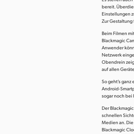
bereit. Überdi
Einstellungen z
Zur Gestaltung
Beim Filmen mi
Blackmagic Came
Anwender können
Netzwerk einge
Obendrein zeigt
auf allen Gerät
So geht’s ganz 
Android-Smartp
sogar noch bei 
Der Blackmagic
schnellen Sicht
Medien an. Die
Blackmagic Clo