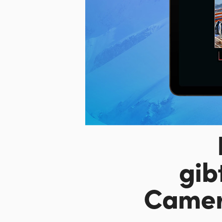
gib
Came