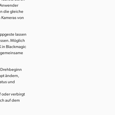
. Anwender
n die gleiche
n Kameras von
Tippgeste lassen
assen. Möglich
K in Blackmagic
ie gemeinsame
d Drehbeginn
mpt ändern,
atus und
 oder verbirgt
ich auf dem