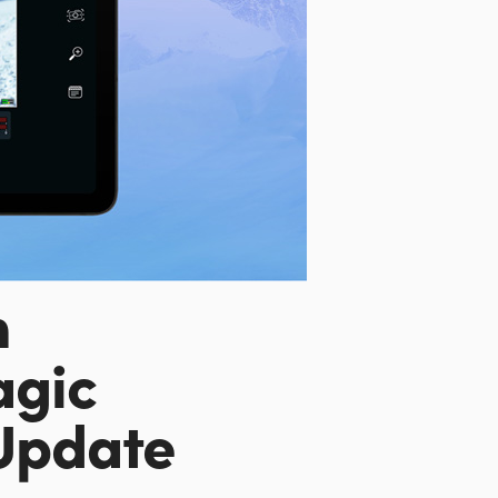
n
agic
 Update