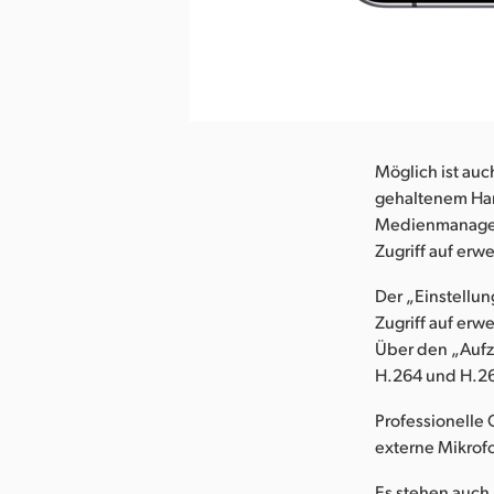
Möglich ist auc
gehaltenem Hand
Medienmanagem
Zugriff auf erw
Der „Einstellun
Zugriff auf erw
Über den „Aufz
H.264 und H.2
Professionelle
externe Mikrof
Es stehen auch