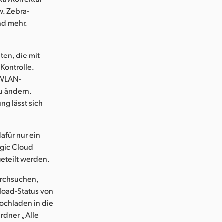
w. Zebra-
nd mehr.
ten, die mit
Kontrolle.
e WLAN-
u ändern.
ng lässt sich
afür nur ein
gic Cloud
geteilt werden.
urchsuchen,
pload-Status von
ochladen in die
rdner „Alle