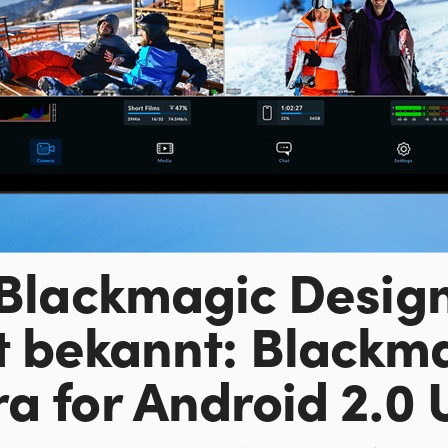
Blackmagic Desig
t
bekannt:
Blackm
ra
for Android 2.0