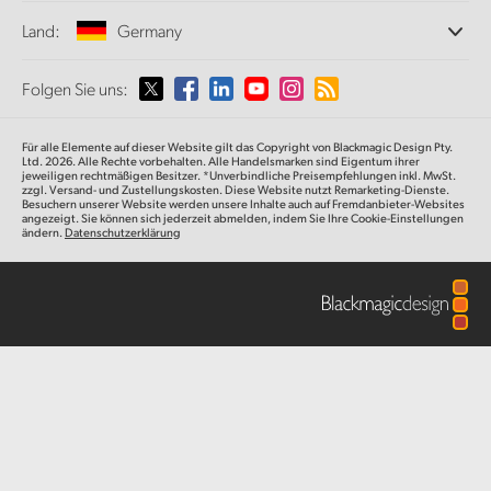
Büros
Finland
Norm- und Formatwandlung
Land:
Germany
Informationen über uns
Broadcasting-Konverter
Partner
France
Monitoring
Wählen Sie Ihr Land aus
Folgen Sie uns:
Medien
Netzwerkspeicher
Germany
MultiView
Argentina
Für alle Elemente auf dieser Website gilt das Copyright von Blackmagic Design Pty.
Signalverteilung und Distribution
Hong Kong SAR, China
Ltd. 2026. Alle Rechte vorbehalten. Alle Handelsmarken sind Eigentum ihrer
jeweiligen rechtmäßigen Besitzer. *Unverbindliche Preisempfehlungen inkl. MwSt.
Streaming und Encoding
Australia
zzgl. Versand- und Zustellungskosten. Diese Website nutzt Remarketing-Dienste.
Besuchern unserer Website werden unsere Inhalte auch auf Fremdanbieter-Websites
India
angezeigt. Sie können sich jederzeit abmelden, indem Sie Ihre Cookie-Einstellungen
ändern.
Datenschutzerklärung
Austria
Italy
Brazil
Japan
Canada
Korea
China
Mexico
Malaysia
Denmark