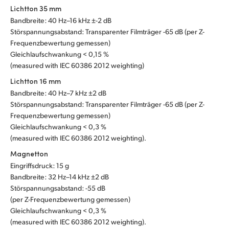
Lichtton 35 mm
UAE
Bandbreite: 40 Hz–16 kHz ±-2 dB
Störspannungsabstand: Transparenter Filmträger -65 dB (per Z-
Ukraine
Frequenzbewertung gemessen)
Gleichlaufschwankung < 0,15 %
United Kingdom
(measured with IEC 60386 2012 weighting)
United States
Lichtton 16 mm
Bandbreite: 40 Hz–7 kHz ±2 dB
Störspannungsabstand: Transparenter Filmträger -65 dB (per Z-
Frequenzbewertung gemessen)
Gleichlaufschwankung < 0,3 %
(measured with IEC 60386 2012 weighting).
Magnetton
Eingriffsdruck: 15 g
Bandbreite: 32 Hz–14 kHz ±2 dB
Störspannungsabstand: -55 dB
(per Z-Frequenzbewertung gemessen)
Gleichlaufschwankung < 0,3 %
(measured with IEC 60386 2012 weighting).