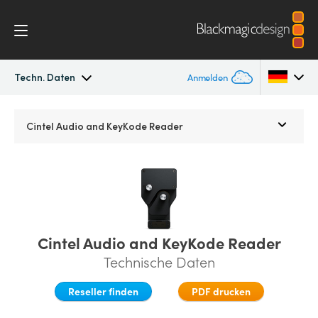
Techn. Daten
Anmelden
Cintel
Argentina
Cintel Audio and KeyKode Reader
Australia
Galerie
Austria
Techn. Daten
Brazil
Cintel Audio and KeyKode Reader
Canada
Technische Daten
China
Reseller finden
PDF drucken
Denmark