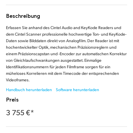
Finland
Beschreibung
France
Erfassen Sie anhand des Cintel Audio and KeyKode Readers und
Germany
dem Cintel Scanner professionelle hochwertige Ton- und KeyKode-
Daten sowie Bilddaten direkt von Analogfilm. Der Reader ist mit
Hong Kong SAR, China
hochentwickelter Optik, mechanischen Präzisionsreglern und
einem Präzisionscapstan und -Encoder zur automatischen Korrektur
India
von Gleichlaufschwankungen ausgestattet. Einmalige
Identifikationsnummern für jeden Filmframe sorgen für ein
Italy
müheloses Korrelieren mit dem Timecode der entsprechenden
Videoframes.
Japan
Handbuch herunterladen
Software herunterladen
Korea
Preis
Mexico
3 755 €*
Malaysia