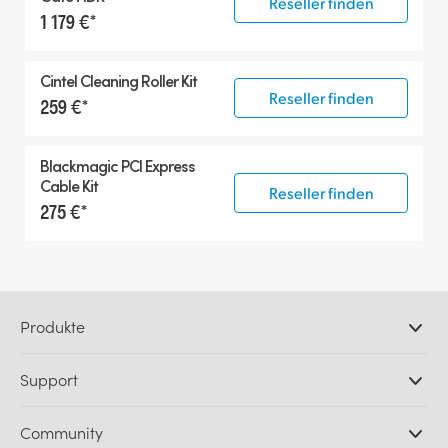
Reseller finden
1 179 €*
Cintel Cleaning Roller Kit
Reseller finden
259 €*
Blackmagic PCI Express
Cable Kit
Reseller finden
275 €*
Produkte
Professionelle Kameras
Support
DaVinci Resolve und Fusion Software
ATEM Produktionsmischer
Händler
Community
Ultimatte
Support-Center