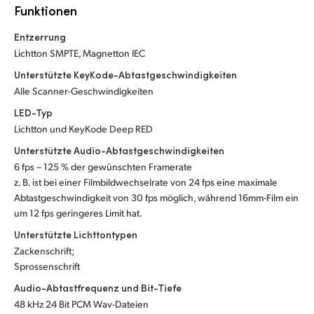
Netherlands
Funktionen
New Zealand
Entzerrung
Lichtton SMPTE, Magnetton IEC
Norway
Unterstützte KeyKode-Abtastgeschwindigkeiten
Alle Scanner-Geschwindigkeiten
Poland
LED-Typ
Portugal
Lichtton und KeyKode Deep RED
Unterstützte Audio-Abtastgeschwindigkeiten
Singapore
6 fps – 125 % der gewünschten Framerate
South Africa
z. B. ist bei einer Filmbildwechselrate von 24 fps eine maximale
Abtastgeschwindigkeit von 30 fps möglich, während 16mm-Film ein
Spain
um 12 fps geringeres Limit hat.
Unterstützte Lichttontypen
Sweden
Zackenschrift;
Sprossenschrift
Chinese Taipei
Audio-Abtastfrequenz und Bit-Tiefe
Turkey
48 kHz 24 Bit PCM Wav-Dateien