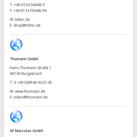
Netherlands
T:
+49 6134 58448-0
F:
+49 6134 58448-99
New Zealand
W:
teltec.de
E:
shop@teltec.de
Norway
Poland
Portugal
Thomann GmbH
Singapore
Hans-Thomann-Straße 1
96138 Burgebrach
South Africa
T:
0 +49 (0)9546 9223-45
W:
www.thomann.de
Spain
E:
video@thomann.de
Sweden
Chinese Taipei
AF Marcotec GmbH
Turkey