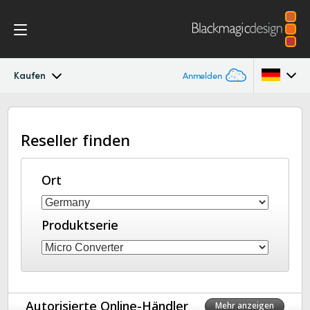
Kaufen
Anmelden
Micro Converters
Argentina
Reseller finden
Australia
Techn. Daten
Austria
Ort
Brazil
Produktserie
Canada
China
Denmark
Autorisierte Online-Händler
Mehr anzeigen