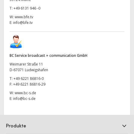
T:
+49 6131 946 -0
W:
www.bfe.tv
E:
info@bfe.tv
BC Service broadcast + communication GmbH
Weimarer Straße 11
D-67071 Ludwigshafen
T:
+49 6221 86816-0
F:
+49 6221 86816-29
W:
www.bc-s.de
E:
info@bc-s.de
Produkte