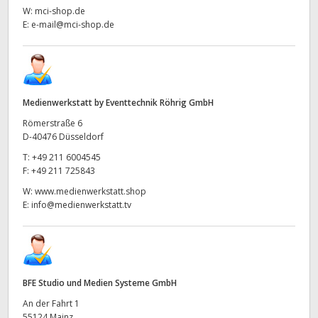
W:
mci-shop.de
E:
e-mail@mci-shop.de
Medienwerkstatt by Eventtechnik Röhrig GmbH
Römerstraße 6
D-40476 Düsseldorf
T:
+49 211 6004545
F:
+49 211 725843
W:
www.medienwerkstatt.shop
E:
info@medienwerkstatt.tv
BFE Studio und Medien Systeme GmbH
An der Fahrt 1
55124 Mainz