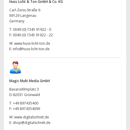
Huss Licht & Ton GmbH & Co. KG
Carl-Zeiss-Straße 6
89129 Langenau
Germany
T:
0049 (0) 7345 91922 - 0
F:
0049 (0) 7345 91922 - 22
W:
www.huss-licht-ton.de
E:
info@huss-licht-ton.de
Magic Multi Media GmbH
Bavariafilmplatz 3
D-82031 Grünwald
T:
+49 897435400
F:
+49 8974354099
W:
www.digitalschnitt.de
E:
shop@digitalschnitt.de