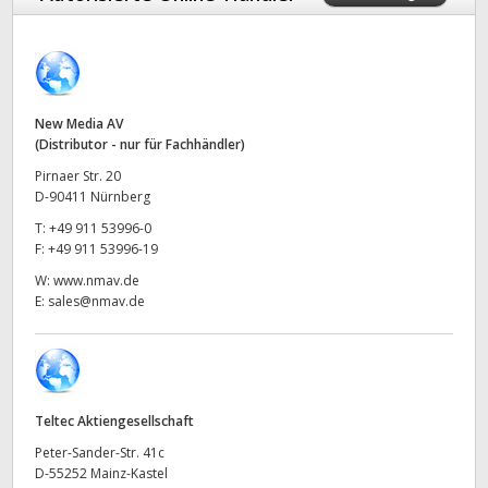
Finland
France
Germany
New Media AV
(Distributor - nur für Fachhändler)
Hong Kong SAR, China
Pirnaer Str. 20
D-90411 Nürnberg
India
T:
+49 911 53996-0
F:
+49 911 53996-19
Italy
W:
www.nmav.de
E:
sales@nmav.de
Japan
Korea
Mexico
Teltec Aktiengesellschaft
Malaysia
Peter-Sander-Str. 41c
D-55252 Mainz-Kastel