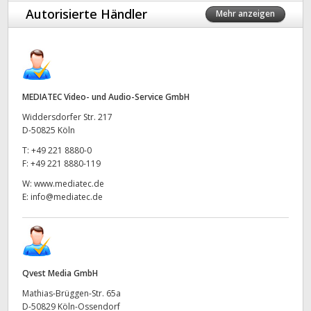
Autorisierte Händler
Mehr anzeigen
MEDIATEC Video- und Audio-Service GmbH
Widdersdorfer Str. 217
D-50825 Köln
T:
+49 221 8880-0
F:
+49 221 8880-119
W:
www.mediatec.de
E:
info@mediatec.de
Qvest Media GmbH
Mathias-Brüggen-Str. 65a
D-50829 Köln-Ossendorf