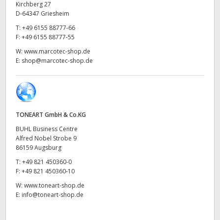
Kirchberg 27
UAE
D-64347 Griesheim
T:
+49 6155 88777-66
Ukraine
F:
+49 6155 88777-55
W:
www.marcotec-shop.de
United Kingdom
E:
shop@marcotec-shop.de
United States
TONEART GmbH & Co.KG
BUHL Business Centre
Alfred Nobel Strobe 9
86159 Augsburg
T:
+49 821 450360-0
F:
+49 821 450360-10
W:
www.toneart-shop.de
E:
info@toneart-shop.de