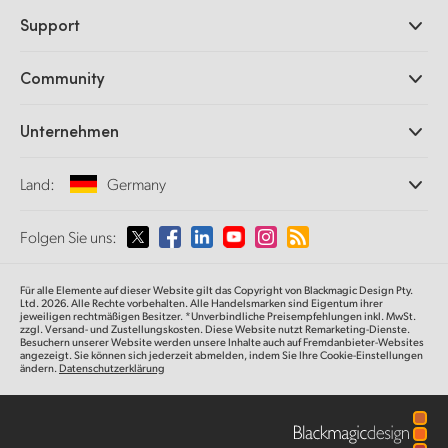
Professionelle Kameras
Support
DaVinci Resolve und Fusion Software
ATEM Produktionsmischer
Händler
Community
Ultimatte
Support-Center
Diskrekorder
Kontakt
Splice Community
Unternehmen
Aufzeichnung und Wiedergabe
Cintel Scanner
Büros
Norm- und Formatwandlung
Land:
Germany
Informationen über uns
Broadcasting-Konverter
Partner
Monitoring
Wählen Sie Ihr Land aus
Folgen Sie uns:
Medien
Netzwerkspeicher
MultiView
Argentina
Für alle Elemente auf dieser Website gilt das Copyright von Blackmagic Design Pty.
Signalverteilung und Distribution
Ltd. 2026. Alle Rechte vorbehalten. Alle Handelsmarken sind Eigentum ihrer
jeweiligen rechtmäßigen Besitzer. *Unverbindliche Preisempfehlungen inkl. MwSt.
Streaming und Encoding
Australia
zzgl. Versand- und Zustellungskosten. Diese Website nutzt Remarketing-Dienste.
Besuchern unserer Website werden unsere Inhalte auch auf Fremdanbieter-Websites
angezeigt. Sie können sich jederzeit abmelden, indem Sie Ihre Cookie-Einstellungen
ändern.
Datenschutzerklärung
Austria
Brazil