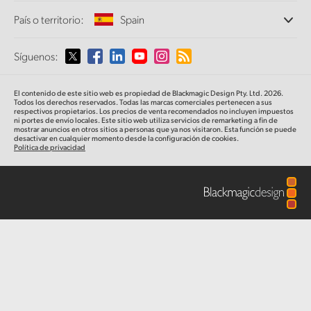
Oficinas
Finland
Conversión de formatos
País o territorio:
Spain
Cámaras
Perfil empresarial
Conversores profesionales
Colaboradores
France
Supervisión
Selecciona un país o territorio
Síguenos:
Medios
Especificaciones
Almacenamiento en redes
Germany
MultiView
Argentina
El contenido de este sitio web es propiedad de Blackmagic Design Pty. Ltd. 2026.
Direccionamiento y distribución
Hong Kong SAR, China
Todos los derechos reservados. Todas las marcas comerciales pertenecen a sus
respectivos propietarios. Los precios de venta recomendados no incluyen impuestos
Transmisión y codificación
Australia
ni portes de envío locales. Este sitio web utiliza servicios de remarketing a fin de
mostrar anuncios en otros sitios a personas que ya nos visitaron. Esta función se puede
India
desactivar en cualquier momento desde la configuración de cookies.
Política de privacidad
Austria
Italy
Brazil
Japan
Canada
Korea
China
Mexico
Malaysia
Denmark