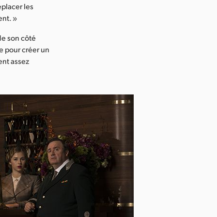
éplacer les
ent. »
 de son côté
e pour créer un
ent assez