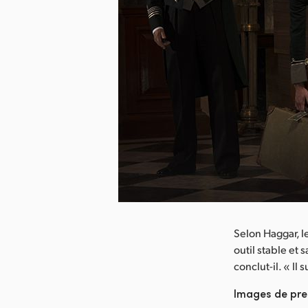
arger l’image
Selon Haggar, le
outil stable et
conclut-il. « Il
Images de pre