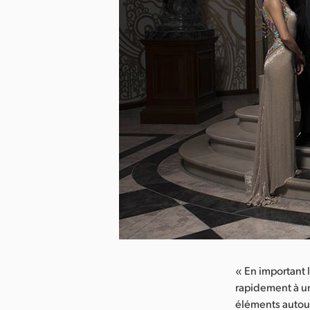
arger l’image
« En important 
rapidement à un
éléments autour 