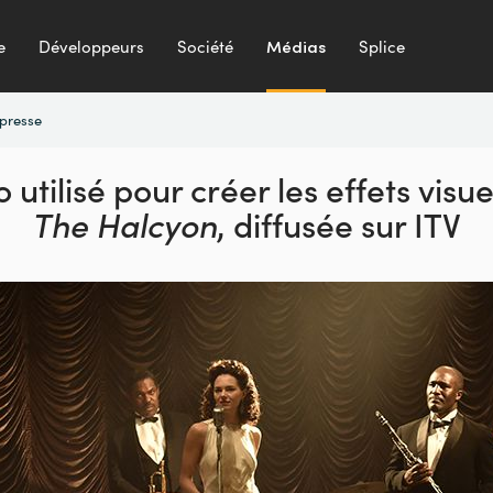
e
Développeurs
Société
Médias
Splice
presse
 utilisé pour créer les effets visue
The Halcyon
, diffusée sur ITV