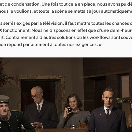
 et de condensation. Une fois tout cela en place, nous avons pu d
us le voulions, et toute la scène se mettait à jour automatiquem
s serrés exigés par la télévision, il faut mettre toutes les chances
X fonctionnent. Nous ne disposons en effet que d'une demi-heur
ert. Contrairement à d’autres solutions où les workflows sont souv
ion répond parfaitement à toutes nos exigences. »