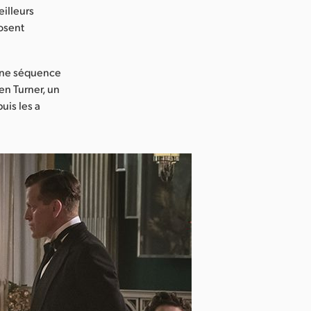
eilleurs
osent
'une séquence
en Turner, un
uis les a