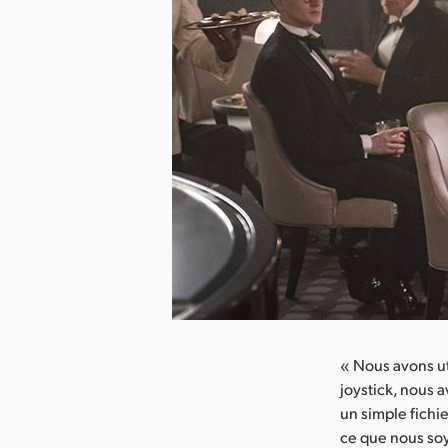
arger l’image
« Nous avons ut
joystick, nous 
un simple fichi
ce que nous soyo