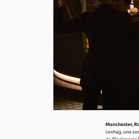
Manchester, Ro
Lexhag, une soci
de Blackmagic De