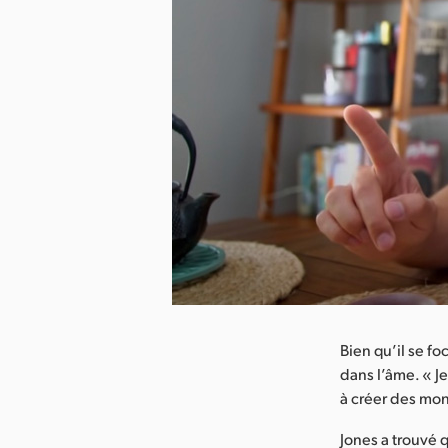
arger l’image
Bien qu’il se fo
dans l’âme. « J
à créer des mon
Jones a trouvé 