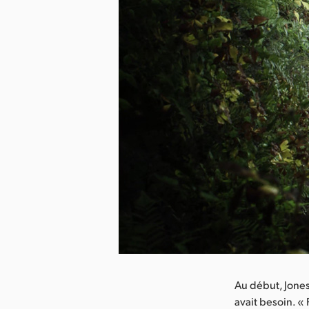
arger l’image
Au début, Jones 
avait besoin. «