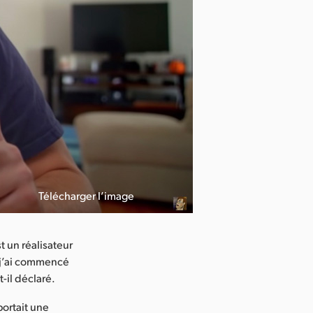
Télécharger l’image
t un réalisateur
 j’ai commencé
-il déclaré.
portait une