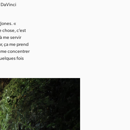
r DaVinci
 Jones. «
 chose, c’est
à me servir
ûr, ça me prend
x me concentrer
 quelques fois