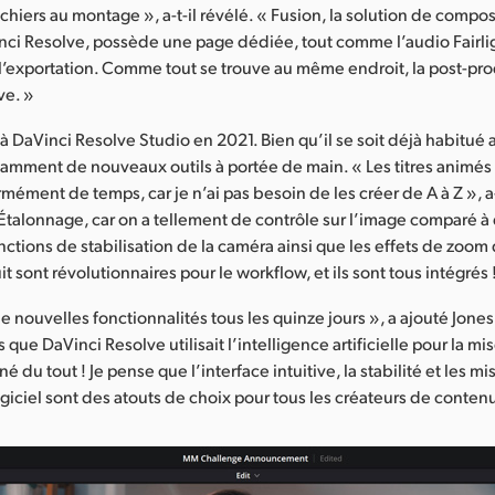
ichiers au montage », a-t-il révélé. « Fusion, la solution de compo
nci Resolve, possède une page dédiée, tout comme l’audio Fairli
 l’exportation. Comme tout se trouve au même endroit, la post-pro
ve. »
à DaVinci Resolve Studio en 2021. Bien qu’il se soit déjà habitué au
mment de nouveaux outils à portée de main. « Les titres animés 
mément de temps, car je n’ai pas besoin de les créer de A à Z », a-
 Étalonnage, car on a tellement de contrôle sur l’image comparé à
fonctions de stabilisation de la caméra ainsi que les effets de zo
uit sont révolutionnaires pour le workflow, et ils sont tous intégrés 
e nouvelles fonctionnalités tous les quinze jours », a ajouté Jon
 que DaVinci Resolve utilisait l’intelligence artificielle pour la mis
é du tout ! Je pense que l’interface intuitive, la stabilité et les mi
ogiciel sont des atouts de choix pour tous les créateurs de contenu