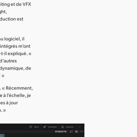
siting et de VFX
ght,
duction est
 logiciel, il
intégrés m’ont
t-il expliqué. «
 d’autres
om dynamique, de
! »
es. « Récemment,
e à l’échelle, je
ses à jour
. »