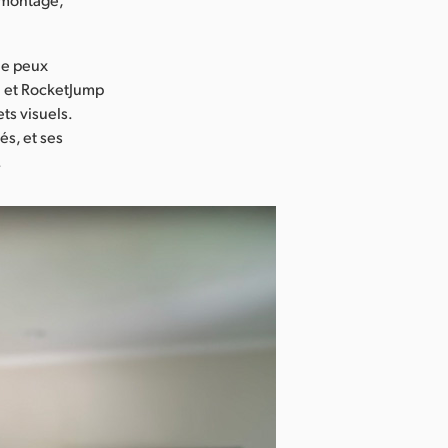
 je peux
tal et RocketJump
ts visuels.
és, et ses
.