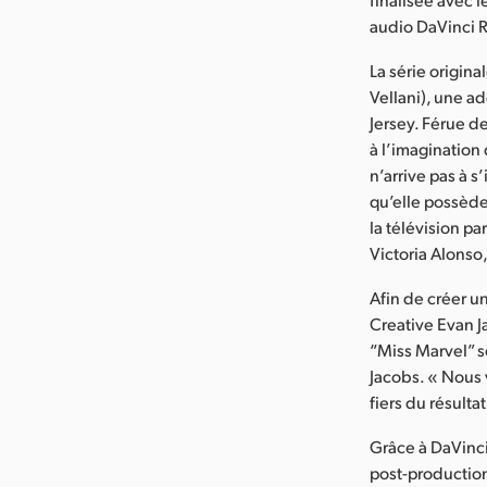
audio DaVinci 
La série origin
Vellani), une a
Jersey. Férue d
à l’imagination 
n’arrive pas à s
qu’elle possède
la télévision pa
Victoria Alonso
Afin de créer u
Creative Evan Ja
“Miss Marvel” s
Jacobs. « Nous 
fiers du résultat
Grâce à DaVinci
post-productio