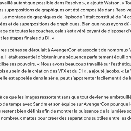
availlé autant que possible dans Resolve », a ajouté Watson. « To
es superpositions de graphiques ont été composités dans Resolv
ale. Le montage de graphiques de l’épisode 1 était constitué de 14
ées et de superpositions de graphiques. Bien que nous ayons dû 
nage de toutes les couches, cela s’est avéré payant de disposer d’
nt les étapes finales du DI. »
res scènes se déroulait à AvengerCon et associait de nombreux 
e. Il était essentiel d’obtenir une séquence parfaitement équilibr
tilise ses pouvoirs. « Nous avons beaucoup travaillé sur l’esthétiq
ois au sein de la création des VFX et du DI », a ajouté Jacobs. « La
elle est appelée dans la série, peut s’apparenter facilement à de 
 à ce que les images ressortent sans que tout devienne embrouill
 de temps avec Sandra et son équipe sur AvengerCon pour que 
restent bien définis afin de montrer la puissance de la lumière s
e nombreux mattes pour créer des séparations subtiles entre les