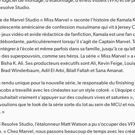
Resolve Studio.
ale de Marvel Studio « Miss Marvel » raconte l’histoire de Kamala
dolescente américaine de confession musulmane qui vit à Jersey C
e jeux vidéo et avide rédactrice de fanfiction, Kamala est une fan
débordante, particulièrement lorsqu’il s’agit de Captain Marvel. T
’intégrer à l’école et même parfois dans sa famille, jusqu’à ce qu’
 des superpouvoirs, comme ses héros. La série « Miss Marvel » a 
r Bisha K. Ali. Ses producteurs exécutifs sont Ali, Kevin Feige, Loui
, Brad Winderbaum, Adil El Arbi, Bilall Fallah et Sana Amanat.
n rendu unique pour la nouvelle série, le responsable du finishin
cobs a travaillé avec les cinéastes sur un style coloré. « L’équipe
ouhaitait vraiment s’appuyer sur des couleurs vives et saturées »,
voulions que le look de la série sorte du lot au sein de MCU et n
. »
 Resolve Studio, l’étalonneur Matt Watson a pu s’occuper des VFX 
n. « Chez Marvel, nous passons beaucoup de temps avec les créat