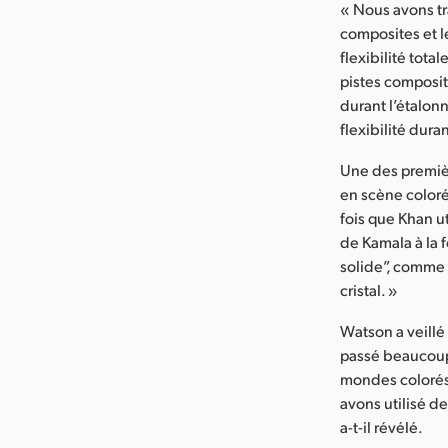
« Nous avons tr
composites et l
flexibilité tot
pistes composit
durant l’étalon
flexibilité dura
Une des premiè
en scène coloré
fois que Khan u
de Kamala à la f
solide”, comme 
cristal. »
Watson a veillé
passé beaucoup
mondes colorés 
avons utilisé d
a-t-il révélé.