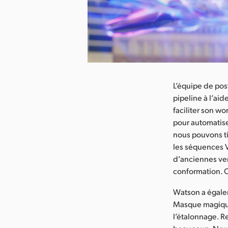
arger l’image
L’équipe de pos
pipeline à l’aid
faciliter son wo
pour automatise
nous pouvons ti
les séquences V
d’anciennes ver
conformation. C
Watson a égalem
Masque magique 
l’étalonnage. R