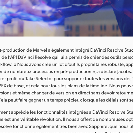
t-production de Marvel a également intégré DaVinci Resolve Stud
e de l’API DaVinci Resolve qui lui a permis de créer des outils per
rkflow. « Nous avons créé un lot d’outils propriétaires robuste, ap
r de nombreux processus en pré-production », a déclaré Jacobs.
rer profit du Take Selector pour supporter toutes les versions des 
FX de base, et cela pour tous les plans de la timeline. Nous pou
sions et même changer de version en direct sans devoir retourner
ela peut faire gagner un temps précieux lorsque les délais sont se
ent apprécié les fonctionnalités intégrées à DaVinci Resolve Stu
est une véritable révolution. Il nous a offert de nombreuses op
esolve fonctionne également très bien avec Sapphire, que nous ut