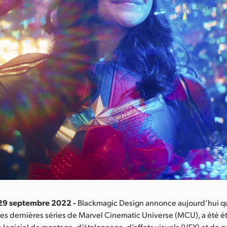
 29 septembre 2022 -
Blackmagic Design annonce aujourd’hui q
es dernières séries de Marvel Cinematic Universe (MCU), a été é
le logiciel de montage, d’étalonnage, d’effets visuels (VFX) et de 