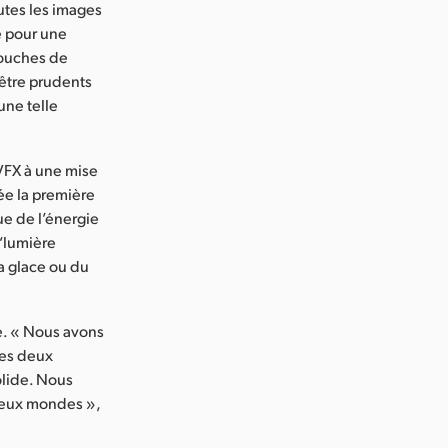
utes les images
e pour une
 couches de
être prudents
une telle
VFX à une mise
ée la première
ue de l’énergie
 “lumière
la glace ou du
é. « Nous avons
les deux
olide. Nous
 deux mondes »,