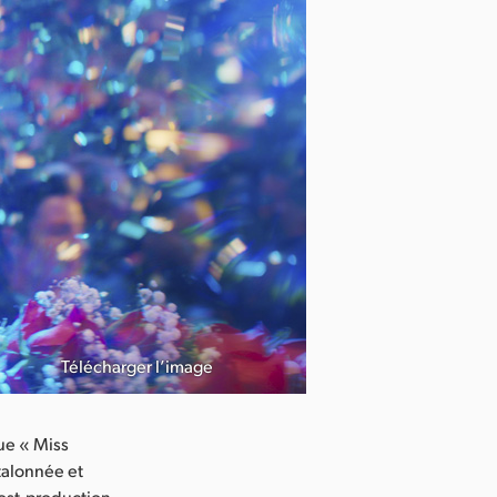
Télécharger l’image
ue « Miss
talonnée et
post-production