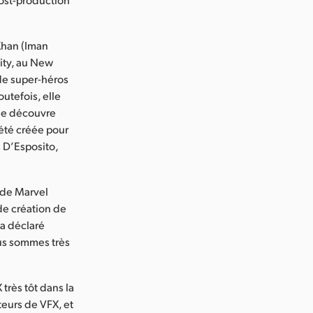
 Khan (Iman
ity, au New
 de super-héros
outefois, elle
elle découvre
été créée pour
s D’Esposito,
g de Marvel
 de création de
 a déclaré
ous sommes très
très tôt dans la
eurs de VFX, et