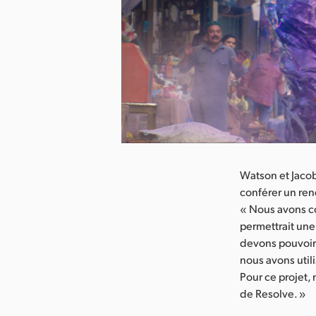
arger l’image
Watson et Jacob
conférer un ren
« Nous avons co
permettrait une
devons pouvoir 
nous avons util
Pour ce projet
de Resolve. »