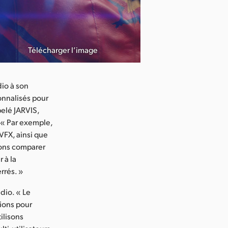
Télécharger l’image
io à son
sonnalisés pour
pelé JARVIS,
 « Par exemple,
VFX, ainsi que
vons comparer
 à la
rrés. »
dio. « Le
tions pour
ilisons