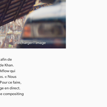
Télécharger l’image
 afin de
 de Khan.
rkflow qui
obs. « Nous
Pour ce faire,
ge en direct.
de compositing