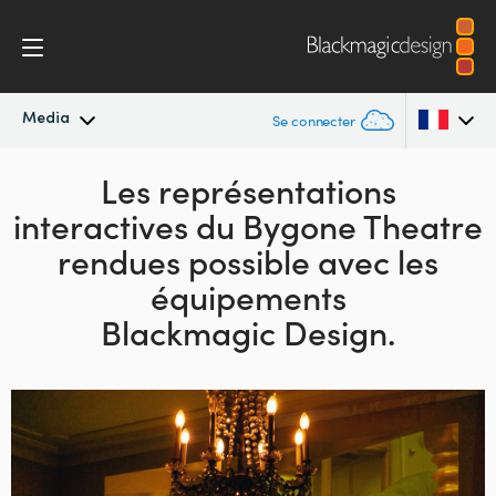
Media
Se connecter
Actualités
Les représentations
Argentina
interactives
du Bygone
Theatre
Australia
Archives de presse
rendues possible
avec
les
Austria
équipements
Images de presse
Blackmagic Design.
Brazil
Canada
China
Denmark