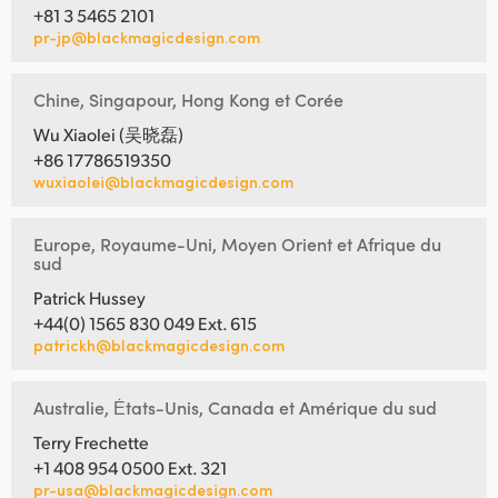
+81 3 5465 2101
pr-jp@blackmagicdesign.com
Chine, Singapour, Hong Kong et Corée
Wu Xiaolei (吴晓磊)
+86 17786519350
wuxiaolei@blackmagicdesign.com
Europe, Royaume-Uni, Moyen Orient et Afrique du
sud
Patrick Hussey
+44(0) 1565 830 049 Ext. 615
patrickh@blackmagicdesign.com
Australie, Ėtats-Unis, Canada et Amérique du sud
Terry Frechette
+1 408 954 0500 Ext. 321
pr-usa@blackmagicdesign.com