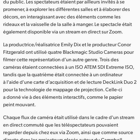
du public. Les spectateurs étaient par ailleurs invités à se
UAE
promener, à explorer les différentes salles et à élaborer des
décors, en interagissant avec des éléments comme les
Ukraine
rideaux et la vaisselle de la salle à manger. Le spectacle était
également disponible via un stream en direct sur Zoom.
United Kingdom
La productrice/réalisatrice Emily Dix et le producteur Conor
United States
Fitzgerald ont utilisé quatre Blackmagic Studio Cameras pour
filmer cette représentation d’un autre genre. Trois des
caméras étaient connectées à un ISO ATEM SDI Extreme ISO,
tandis que la quatrième était connectée à un ordinateur
à l'aide d'une carte d’acquisition et de lecture DeckLink Duo 2
pour la technologie de mappage de projection. Celle-ci
a donné vie à des éléments interactifs, comme le papier
peint mouvant.
Chaque flux de caméra était utilisé dans le cadre d'un stream
en direct commuté que les téléspectateurs pouvaient
regarder depuis chez eux via Zoom, ainsi que comme source
directe dans les projecteurs placés autour du Campbell