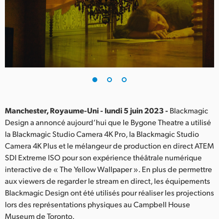
Finland
France
Germany
Hong Kong SAR, China
India
Manchester, Royaume-Uni - lundi 5 juin 2023 -
Blackmagic
Italy
Design a annoncé aujourd’hui que le Bygone Theatre a utilisé
la Blackmagic Studio Camera 4K Pro, la Blackmagic Studio
Japan
Camera 4K Plus et le mélangeur de production en direct ATEM
Korea
SDI Extreme ISO pour son expérience théâtrale numérique
interactive de « The Yellow Wallpaper ». En plus de permettre
Mexico
aux viewers de regarder le stream en direct, les équipements
Blackmagic Design ont été utilisés pour réaliser les projections
Malaysia
lors des représentations physiques au Campbell House
Museum de Toronto.