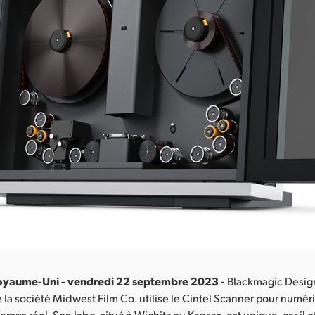
oyaume-Uni - vendredi 22 septembre 2023 -
Blackmagic Desig
 la société Midwest Film Co. utilise le Cintel Scanner pour numér
temps réel. Son labo, situé à Wichita au Kansas, est unique, car il o