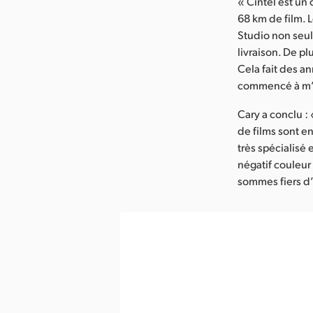
« Cintel est un 
68 km de film. 
Studio non seul
livraison. De p
Cela fait des a
commencé à m’en
Cary a conclu :
de films sont e
très spécialisé
négatif couleur
sommes fiers d’a