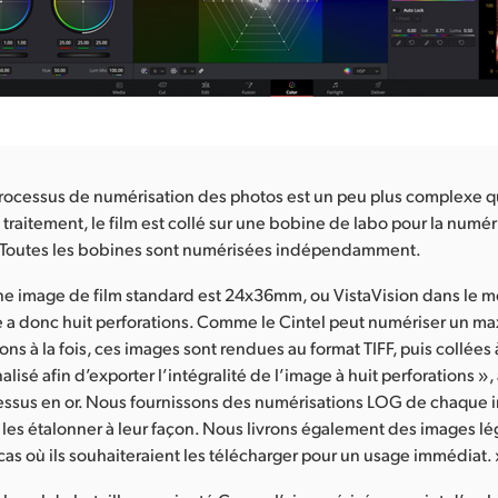
processus de numérisation des photos est un peu plus complexe q
 traitement, le film est collé sur une bobine de labo pour la numér
. Toutes les bobines sont numérisées indépendamment.
une image de film standard est 24x36mm, ou VistaVision dans le 
e a donc huit perforations. Comme le Cintel peut numériser un 
ons à la fois, ces images sont rendues au format TIFF, puis collées 
alisé afin d’exporter l’intégralité de l’image à huit perforations », 
essus en or. Nous fournissons des numérisations LOG de chaque im
 les étalonner à leur façon. Nous livrons également des images 
cas où ils souhaiteraient les télécharger pour un usage immédiat.