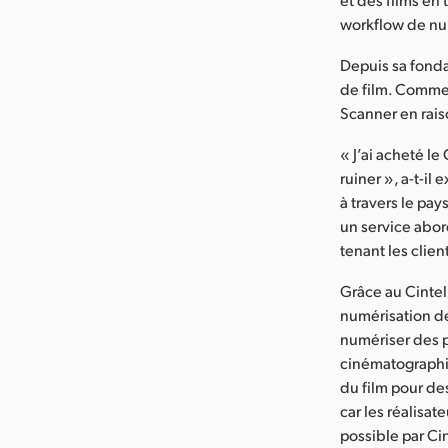
workflow de num
Depuis sa fonda
de film. Comme l
Scanner en rais
« J’ai acheté le
ruiner », a-t-i
à travers le pay
un service abor
tenant les clie
Grâce au Cintel 
numérisation de
numériser des p
cinématographi
du film pour de
car les réalisat
possible par Cin