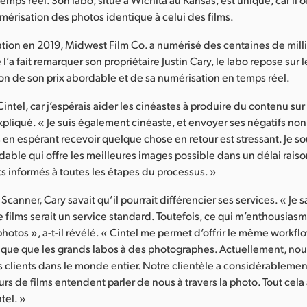
érisation des photos identique à celui des films.
tion en 2019, Midwest Film Co. a numérisé des centaines de mill
’a fait remarquer son propriétaire Justin Cary, le labo repose sur l
on de son prix abordable et de sa numérisation en temps réel.
 Cintel, car j’espérais aider les cinéastes à produire du contenu sur
l expliqué. « Je suis également cinéaste, et envoyer ses négatifs n
s en espérant recevoir quelque chose en retour est stressant. Je so
dable qui offre les meilleures images possible dans un délai rais
nts informés à toutes les étapes du processus. »
Scanner, Cary savait qu’il pourrait différencier ses services. « Je s
 films serait un service standard. Toutefois, ce qui m’enthousiasma
hotos », a-t-il révélé. « Cintel me permet d’offrir le même workfl
que que les grands labos à des photographes. Actuellement, no
s clients dans le monde entier. Notre clientèle a considérableme
eurs de films entendent parler de nous à travers la photo. Tout cela
tel. »