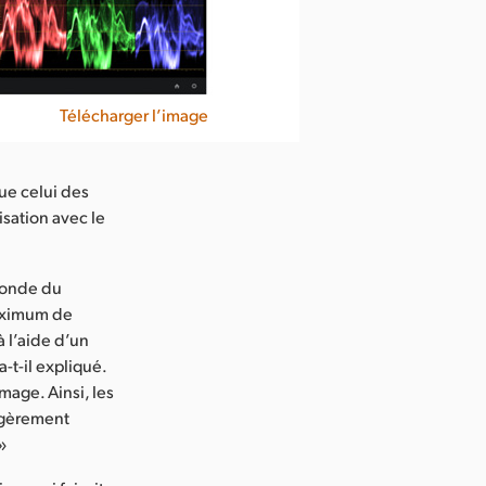
Télécharger l’image
ue celui des
isation avec le
monde du
maximum de
à l’aide d’un
a-t-il expliqué.
age. Ainsi, les
légèrement
 »