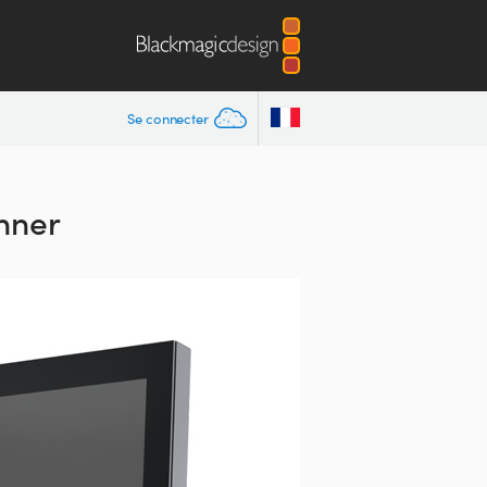
Se connecter
anner