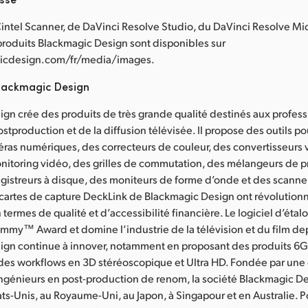
intel Scanner, de DaVinci Resolve Studio, du DaVinci Resolve Mic
 produits Blackmagic Design sont disponibles sur
cdesign.com/fr/media/images.
lackmagic Design
gn crée des produits de très grande qualité destinés aux profes
ostproduction et de la diffusion télévisée. Il propose des outils p
ras numériques, des correcteurs de couleur, des convertisseurs 
nitoring vidéo, des grilles de commutation, des mélangeurs de 
egistreurs à disque, des moniteurs de forme d’onde et des scanne
 cartes de capture DeckLink de Blackmagic Design ont révolution
 termes de qualité et d’accessibilité financière. Le logiciel d’ét
mmy™ Award et domine l’industrie de la télévision et du film de
ign continue à innover, notamment en proposant des produits 6G
 des workflows en 3D stéréoscopique et Ultra HD. Fondée par une
ngénieurs en post-production de renom, la société Blackmagic D
ts-Unis, au Royaume-Uni, au Japon, à Singapour et en Australie. P