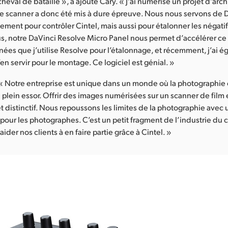
cheval de bataille », a ajouté Cary. « J’ai numérisé un projet d’archi
Le scanner a donc été mis à dure épreuve. Nous nous servons de 
ement pour contrôler Cintel, mais aussi pour étalonner les négatif
lus, notre DaVinci Resolve Micro Panel nous permet d’accélérer ce
nnées que j’utilise Resolve pour l’étalonnage, et récemment, j’ai 
 servir pour le montage. Ce logiciel est génial. »
 « Notre entreprise est unique dans un monde où la photographie 
n plein essor. Offrir des images numérisées sur un scanner de film 
 et distinctif. Nous repoussons les limites de la photographie ave
 pour les photographes. C’est un petit fragment de l’industrie du 
ider nos clients à en faire partie grâce à Cintel. »