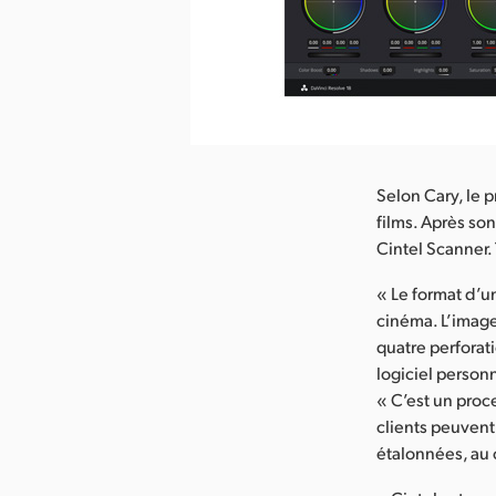
arger l’image
Selon Cary, le 
films. Après son
Cintel Scanner
« Le format d’
cinéma. L’imag
quatre perforati
logiciel personn
« C’est un proc
clients peuvent
étalonnées, au 