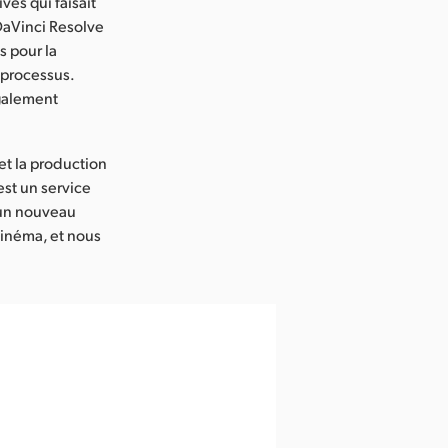
ves qui faisait
DaVinci Resolve
s pour la
 processus.
également
et la production
est un service
c un nouveau
cinéma, et nous