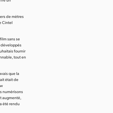
iers de mètres
e Cintel
 film sans se
on développés
uhaitais fournir
onnable, tout en
avais que la
it était de
ow
us numérisons
nt augmenté,
 a été rendu