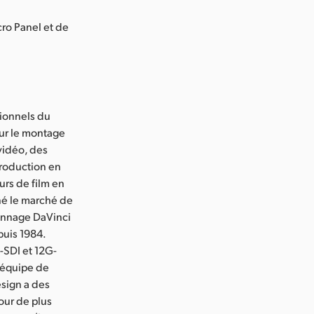
ro Panel et de
sionnels du
our le montage
vidéo, des
production en
urs de film en
né le marché de
alonnage DaVinci
puis 1984.
-SDI et 12G-
 équipe de
esign a des
our de plus