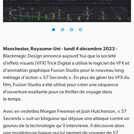
Finland
France
Germany
Hong Kong SAR, China
Manchester, Royaume-Uni - lundi 4 décembre 2023 -
Blackmagic Design annonce aujourd’hui que la société
India
d’effets visuels (VFX) Trick Digital a utilisé le logiciel de VFX et
d’animation graphique Fusion Studio pour le nouveau long
Italy
métrage d’action « 57 Seconds ». En plus de gérer les VFX du
Japan
film, Fusion Studio a été utilisé pour créer une séquence
d’ouverture exaltante pour ce thriller de voyage dans
Korea
le temps.
Mexico
Avec en vedettes Morgan Freeman et Josh Hutcherson, « 57
Seconds » suit un blogueur qui déjoue une attaque contre un
Malaysia
gourou de la technologie qu’il interviewe. Il découvre alors
une mystérieuse bague qui lui permet de voyager de 57