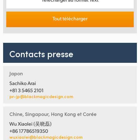
Tout télécharger
Contacts presse
Japon
Sachiko Arai
+81 3 5465 2101
pr-jp@blackmagicdesign.com
Chine, Singapour, Hong Kong et Corée
Wu Xiaolei (吴晓磊)
+86 17786519350
wuxiaolei@blackmagicdesign.com