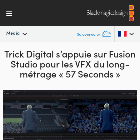
Media
Se connecter
Trick Digital s’appuie sur Fusion
Actualités
Argentina
Studio
pour les VFX du long-
Australia
Archives de presse
métrage « 57 Seconds »
Austria
Images de presse
Brazil
Canada
China
Denmark