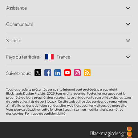
Caméras professionnelles
Assistance
Logiciels DaVinci Resolve et Fusion
Mélangeurs de production ATEM
Distributeurs
Communauté
Ultimatte
Centre d'assistance technique
Enregistreurs à disques
Contact
Communauté Splice
Société
Capture et lecture
Numérisation
de film Cintel
Bureaux
Conversion de standards
Pays ou territoire:
France
À propos de Blackmagic Design
Convertisseurs broadcast
Partenaires
Monitoring
Sélectionnez un pays
Suivez-nous:
Médias
Stockage en réseau
MultiView
Argentina
Tous les produits présentés sur ce site Internet sont protégés par copyright
Routage et distribution
Blackmagic Design Pty. Ltd. 2026, tous droits réservés. Toutes les marques sont la
propriété de leurs propriétaires respectifs. Le prix de vente conseillé exclut les taxes
Diffusion et encodage
Australia
de vente et les frais de port locaux. Ce site web utilise des services de remarketing
afin d’afficher des publicités sur des sites web tiers pour les visiteurs de notre site.
Vous pouvez désactiver cette fonction à tout instant en modifiant les paramètres
des cookies.
Politique de confidentialité
Austria
Brazil