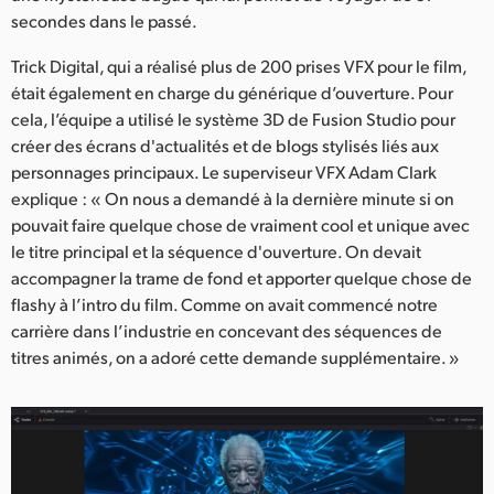
Netherlands
secondes dans le passé.
New Zealand
Trick Digital, qui a réalisé plus de 200 prises VFX pour le film,
était également en charge du générique d’ouverture. Pour
Norway
cela, l’équipe a utilisé le système 3D de Fusion Studio pour
Poland
créer des écrans d'actualités et de blogs stylisés liés aux
personnages principaux. Le superviseur VFX Adam Clark
Portugal
explique : « On nous a demandé à la dernière minute si on
pouvait faire quelque chose de vraiment cool et unique avec
Singapore
le titre principal et la séquence d'ouverture. On devait
accompagner la trame de fond et apporter quelque chose de
South Africa
flashy à l’intro du film. Comme on avait commencé notre
carrière dans l’industrie en concevant des séquences de
Spain
titres animés, on a adoré cette demande supplémentaire. »
Sweden
Chinese Taipei
Turkey