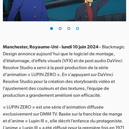
Finland
France
Germany
Hong Kong SAR, China
Manchester, Royaume-Uni - lundi 10 juin 2024 -
Blackmagic
Design annonce aujourd’hui que le logiciel de montage,
India
d’étalonnage, d’effets visuels (VFX) et de post audio DaVinci
Resolve Studio a servi à la post-production de la série
Italy
d’animation « LUPIN ZERO ». En s’appuyant sur DaVinci
Japan
Resolve Studio pour la création des storyboards vidéo et
l’ajustement des couleurs et des textures, l’équipe de
Korea
production a grandement amélioré son efficacité.
Mexico
« LUPIN ZERO » est une série d’animation diffusée
exclusivement sur DMM TV. Basée sur la franchise de manga
Malaysia
et d’anime « Lupin III », elle décrit l’enfance du protagoniste.
L’anime « Lupin III » a été diffusé pour la première fois en 1971