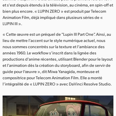
Netherlands
et s'est depuis étendu à la télévision, au cinéma, en spin-off et
bien plus encore. « LUPIN ZERO » est produit par Telecom
New Zealand
Animation Film, déjà impliqué dans plusieurs séries de «
Norway
LUPIN III ».
Poland
« Cette œuvre est un préquel de “Lupin III Part One”. Ainsi, au
lieu de mettre l'accent sur le style numérique actuel, nous
Portugal
nous sommes concentrés sur la texture et l’ambiance des
années 1960. Le workflow s’inscrit dans la lignée des
Singapore
productions d'anime récentes, utilisant Blender pour le layout
et l'animation dès la création du storyboard, afin de servir de
South Africa
guide pour l’œuvre », dit Miwa Yanagida, monteuse et
compositrice pour Telecom Animation Film. Elle a monté
Spain
l’intégralité de « LUPIN ZERO » avec DaVinci Resolve Studio.
Sweden
Chinese Taipei
Turkey