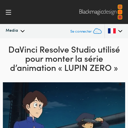
Media
Se connecter
Actualités
DaVinci Resolve Studio utilisé
Argentina
pour
monter la série
Australia
Archives de presse
d’animation « LUPIN ZERO »
Austria
Images de presse
Brazil
Canada
China
Denmark