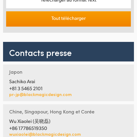
Tout télécharger
Contacts presse
Japon
Sachiko Arai
+81 3 5465 2101
pr-jp@blackmagicdesign.com
Chine, Singapour, Hong Kong et Corée
Wu Xiaolei (吴晓磊)
+86 17786519350
wuxiaolei@blackmagicdesign.com