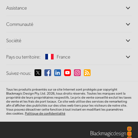
Caméras professionnelles
Assistance
Logiciels DaVinci Resolve et Fusion
Mélangeurs de production ATEM
Distributeurs
Communauté
Ultimatte
Centre d'assistance technique
Enregistreurs à disques
Contact
Communauté Splice
Société
Capture et lecture
Numérisation
de film Cintel
Bureaux
Conversion de standards
Pays ou territoire:
France
À propos de Blackmagic Design
Convertisseurs broadcast
Partenaires
Monitoring
Sélectionnez un pays
Suivez-nous:
Médias
Stockage en réseau
MultiView
Argentina
Tous les produits présentés sur ce site Internet sont protégés par copyright
Routage et distribution
Blackmagic Design Pty. Ltd. 2026, tous droits réservés. Toutes les marques sont la
propriété de leurs propriétaires respectifs. Le prix de vente conseillé exclut les taxes
Diffusion et encodage
Australia
de vente et les frais de port locaux. Ce site web utilise des services de remarketing
afin d’afficher des publicités sur des sites web tiers pour les visiteurs de notre site.
Vous pouvez désactiver cette fonction à tout instant en modifiant les paramètres
des cookies.
Politique de confidentialité
Austria
Brazil