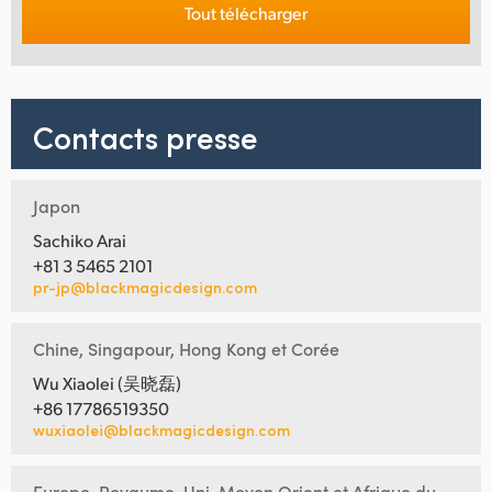
Tout télécharger
Contacts presse
Japon
Sachiko Arai
+81 3 5465 2101
pr-jp@blackmagicdesign.com
Chine, Singapour, Hong Kong et Corée
Wu Xiaolei (吴晓磊)
+86 17786519350
wuxiaolei@blackmagicdesign.com
Europe, Royaume-Uni, Moyen Orient et Afrique du