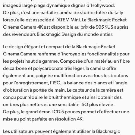
Netherlands
images à large plage dynamique dignes d’Hollywood.
De plus, c’est une parfaite caméra de studio dotée du tally
New Zealand
lorsqu’elle est associée à l’ATEM Mini. La Blackmagic Pocket
Norway
Cinema Camera 4K est disponible au prix de 995 $US auprès
des revendeurs Blackmagic Design du monde entier.
Poland
Le design élégant et compact de la Blackmagic Pocket
Portugal
Cinema Camera renferme d’incroyables fonctionnalités pour
les projets haut de gamme. Composée d’un matériau en fibre
Singapore
de carbone et polycarbonate très léger, la caméra offre
également une poignée multifonction avec tous les boutons
South Africa
pour l’enregistrement, l’ISO, la balance des blancs et l’angle
d’obturation à portée de main. Le capteur de la caméra est
Spain
conçu pour réduire le bruit thermique et ainsi obtenir des
ombres plus nettes et une sensibilité ISO plus élevée.
Sweden
De plus, le grand écran LCD 5 pouces permet d’effectuer une
Chinese Taipei
mise au point parfaite en résolution 4K.
Turkey
Les utilisateurs peuvent également utiliser la Blackmagic