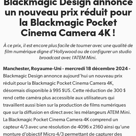
Blackmagic Design
annonce
Finland
un nouveau prix
réduit pour
la Blackmagic
Pocket
France
Cinema Camera 4K !
Germany
À ce prix, il est encore plus facile de tourner avec une qualité de
Hong Kong SAR, China
film
numérique digne d’Hollywood ou de configurer un studio
broadcast avec l'ATEM Mini.
India
Manchester, Royaume-Uni - mercredi 18 décembre 2024 -
Italy
Blackmagic Design annonce aujourd’hui un nouveau prix
réduit pour la Blackmagic Pocket Cinema Camera 4K,
Japan
désormais disponible à 995 $US. Cette réduction de 300 $
rend cette caméra plus accessible aux utilisateurs qui
Korea
travaillent aussi bien sur la production de films numériques
Mexico
que sur la diffusion en direct avec les mélangeurs ATEM Mini.
La Blackmagic Pocket Cinema Camera 4K comprend un
Malaysia
capteur 4/3 avec une résolution de 4096 x 2160 ainsi qu’une
monture d’objectif Micro 4/3 permettant de capturer des