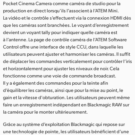
Pocket Cinema Camera comme caméra de studio pour la
UAE
production en direct lorsqu’ils l’associent à l’ATEM Mini.
La vidéo et le contrôle s’effectuent via la connexion HDMI dès
Ukraine
que les caméras sont branchées. Le voyant d’enregistrement
devient un voyant tally pour indiquer quelle caméra est
United Kingdom
à l’antenne. La page de contrôle caméra de l’ATEM Software
Control offre une interface de style CCU, dans laquelle les
United States
utilisateurs peuvent ajuster et harmoniser les caméras. Il suffit
de déplacer les commandes verticalement pour contrôler l’iris
et horizontalement pour ajuster les niveaux de noir. Cela
fonctionne comme une voie de commande broadcast.
Il y a également des commandes pour la teinte afin
d’équilibrer les caméras, ainsi que pour la mise au point, le
gain et la vitesse d'obturation. Les utilisateurs peuvent même
faire un enregistrement indépendant en Blackmagic RAW sur
la caméra pour le monter ultérieurement.
Grâce au système d’exploitation Blackmagic qui repose sur
une technologie de pointe, les utilisateurs bénéficient d’une