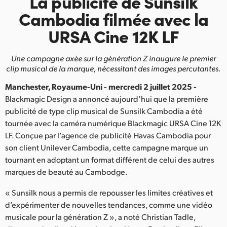
La publicité de Sunsilk
Finland
Cambodia
filmée avec la
URSA Cine 12K LF
France
Germany
Une campagne axée sur la génération Z inaugure le
premier
clip musical de la marque, nécessitant des images percutantes.
Hong Kong SAR, China
Manchester, Royaume-Uni - mercredi 2 juillet 2025 -
India
Blackmagic Design a annoncé aujourd’hui que la première
publicité de type clip musical de Sunsilk Cambodia a été
Italy
tournée avec la caméra numérique Blackmagic URSA Cine 12K
LF. Conçue par l’agence de publicité Havas Cambodia pour
Japan
son client Unilever Cambodia, cette campagne marque un
tournant en adoptant un format différent de celui des autres
Korea
marques de beauté au Cambodge.
Mexico
« Sunsilk nous a permis de repousser les limites créatives et
d’expérimenter de nouvelles tendances, comme une vidéo
Malaysia
musicale pour la génération Z », a noté Christian Tadle,