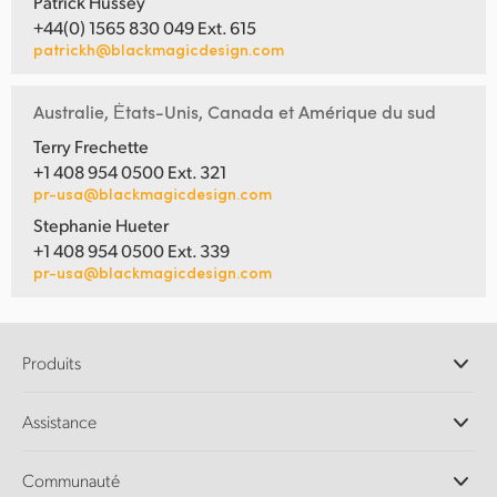
Patrick Hussey
+44(0) 1565 830 049 Ext. 615
patrickh@blackmagicdesign.com
Australie, Ėtats-Unis, Canada et Amérique du sud
Terry Frechette
+1 408 954 0500 Ext. 321
pr-usa@blackmagicdesign.com
Stephanie Hueter
+1 408 954 0500 Ext. 339
pr-usa@blackmagicdesign.com
Produits
Caméras professionnelles
Assistance
Logiciels DaVinci Resolve et Fusion
Mélangeurs de production ATEM
Distributeurs
Communauté
Ultimatte
Centre d'assistance technique