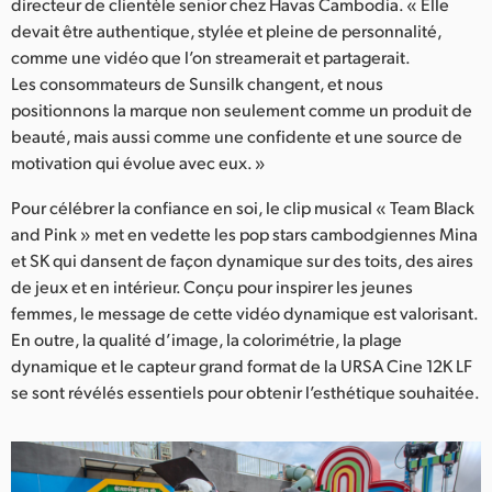
Netherlands
directeur de clientèle senior chez Havas Cambodia. « Elle
devait être authentique, stylée et pleine de personnalité,
New Zealand
comme une vidéo que l’on streamerait et partagerait.
Les consommateurs de Sunsilk changent, et nous
Norway
positionnons la marque non seulement comme un produit de
beauté, mais aussi comme une confidente et une source de
Poland
motivation qui évolue avec eux. »
Portugal
Pour célébrer la confiance en soi, le clip musical « Team Black
and Pink » met en vedette les pop stars cambodgiennes Mina
Singapore
et SK qui dansent de façon dynamique sur des toits, des aires
South Africa
de jeux et en intérieur. Conçu pour inspirer les jeunes
femmes, le message de cette vidéo dynamique est valorisant.
Spain
En outre, la qualité d’image, la colorimétrie, la plage
dynamique et le capteur grand format de la URSA Cine 12K LF
Sweden
se sont révélés essentiels pour obtenir l’esthétique souhaitée.
Chinese Taipei
Turkey