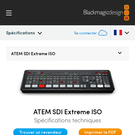
Spécifications
Se connecter
ATEM SDI
Argentina
ATEM SDI Extreme ISO
Australia
Workflow
Austria
Contrôle logiciel
Brazil
Installation
Canada
ATEM SDI Extreme ISO
Montage
China
Spécifications techniques
Denmark
Advanced Panel
Trouver un revendeur
Imprimer le PDF