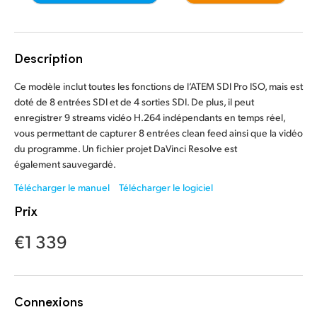
Finland
Contrôle caméra
France
Description
Spécifications
Germany
Ce modèle inclut toutes les fonctions de l’ATEM SDI Pro ISO, mais est
doté de 8 entrées SDI et de 4 sorties SDI. De plus, il peut
Hong Kong SAR, China
enregistrer 9 streams vidéo H.264 indépendants en temps réel,
vous permettant de capturer 8 entrées clean feed ainsi que la vidéo
India
du programme. Un fichier projet DaVinci Resolve est
également sauvegardé.
Italy
Télécharger le manuel
Télécharger le logiciel
Japan
Prix
Korea
€1 339
Mexico
Malaysia
Connexions