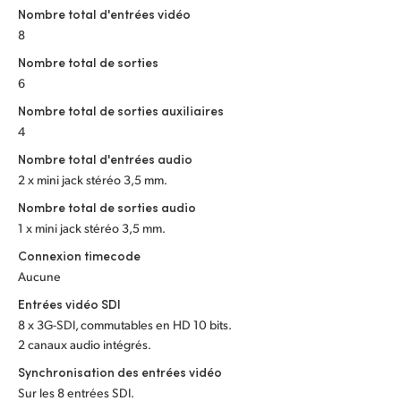
Netherlands
Nombre total d'entrées vidéo
8
New Zealand
Nombre total de sorties
Norway
6
Nombre total de sorties auxiliaires
Poland
4
Portugal
Nombre total d'entrées audio
2 x mini jack stéréo 3,5 mm.
Singapore
Nombre total de sorties audio
1 x mini jack stéréo 3,5 mm.
South Africa
Connexion timecode
Spain
Aucune
Entrées vidéo SDI
Sweden
8 x 3G-SDI, commutables en HD 10 bits.
2 canaux audio intégrés.
Chinese Taipei
Synchronisation des entrées vidéo
Turkey
Sur les 8 entrées SDI.