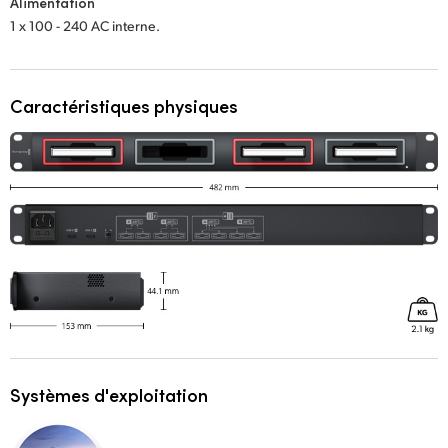
Alimentation
UAE
1 x 100 - 240 AC interne.
Ukraine
Caractéristiques physiques
United Kingdom
United States
Systèmes d'exploitation