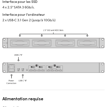
Netherlands
Interface pour les SSD
4 x 2.5" SATA 3 6Gb/s.
New Zealand
Interface pour l'ordinateur
2 x USB-C 3.1 Gen 2 (jusqu’à 10Gb/s)
Norway
Poland
Portugal
Singapore
South Africa
Spain
Sweden
Chinese Taipei
Alimentation requise
Turkey