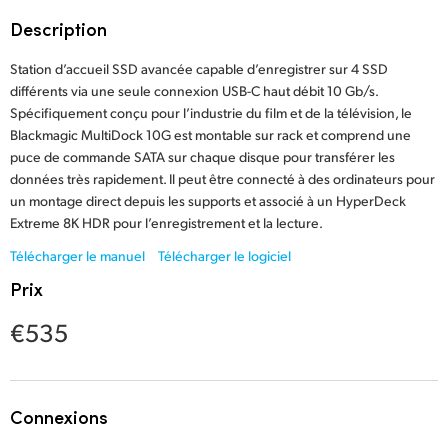
Finland
Description
France
Station d’accueil SSD avancée capable d’enregistrer sur 4 SSD
différents via une seule connexion USB-C haut débit 10 Gb/s.
Germany
Spécifiquement conçu pour l’industrie du film et de la télévision, le
Blackmagic MultiDock 10G est montable sur rack et comprend une
Hong Kong SAR, China
puce de commande SATA sur chaque disque pour transférer les
données très rapidement. Il peut être connecté à des ordinateurs pour
India
un montage direct depuis les supports et associé à un HyperDeck
Extreme 8K HDR pour l’enregistrement et la lecture.
Italy
Télécharger le manuel
Télécharger le logiciel
Japan
Prix
Korea
€535
Mexico
Malaysia
Connexions