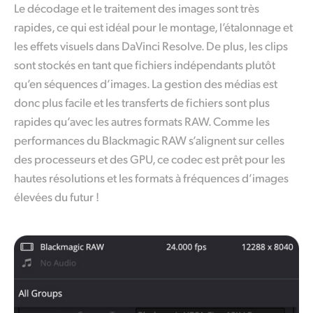
Le décodage et le traitement des images sont très
rapides, ce qui est idéal pour le montage, l’étalonnage et
les effets visuels dans DaVinci Resolve. De plus, les clips
sont stockés en tant
que fichiers
indépendants plutôt
qu’en séquences d’images. La gestion des médias est
donc plus facile et les transferts de fichiers sont plus
rapides qu’avec les autres formats RAW. Comme les
performances du Blackmagic RAW s’alignent sur celles
des processeurs et des GPU, ce codec est prêt pour les
hautes résolutions et les formats à fréquences d’images
élevées du futur !