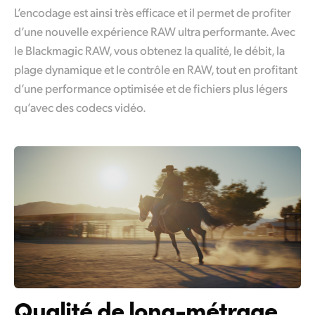
L’encodage est ainsi très efficace et il permet de profiter
d’une nouvelle expérience RAW ultra performante. Avec
le Blackmagic RAW,
vous obtenez la qualité, le débit, la
plage dynamique et le contrôle en RAW, tout en profitant
d’une performance optimisée et de fichiers plus légers
qu’avec des codecs vidéo.
Qualité de long-métrage