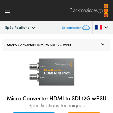
Spécifications
Se connecter
Micro Converters
Argentina
Micro Converter
HDMI to SDI 12G wPSU
Australia
Spécifications
Austria
Brazil
Canada
China
Micro Converter HDMI to SDI 12G wPSU
Spécifications techniques
Denmark