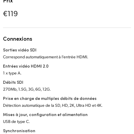
Prix
Netherlands
€119
New Zealand
Norway
Connexions
Poland
Sorties vidéo SDI
Portugal
Correspond automatiquement à l'entrée HDMI.
Singapore
Entrées vidéo HDMI 2.0
1 x type A.
South Africa
Débits SDI
270Mb, 1.5G, 3G, 6G, 12G.
Spain
Prise en charge de multiples débits de données
Sweden
Détection automatique de la SD, HD, 2K, Ultra HD et 4K.
Mises à jour, configuration et alimentation
Chinese Taipei
USB de type C.
Turkey
Synchronisation