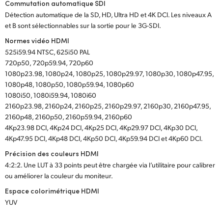
Commutation automatique SDI
Détection automatique de la SD, HD, Ultra HD et 4K DCI. Les niveaux A
et B sont sélectionnables sur la sortie pour le
3G-SDI
.
Normes vidéo HDMI
525i59.94 NTSC, 625i50 PAL
720p50, 720p59.94, 720p60
1080p23.98, 1080p24, 1080p25, 1080p29.97, 1080p30, 1080p47.95,
1080p48, 1080p50, 1080p59.94, 1080p60
1080i50, 1080i59.94, 1080i60
2160p23.98, 2160p24, 2160p25, 2160p29.97, 2160p30, 2160p47.95,
2160p48, 2160p50, 2160p59.94, 2160p60
4Kp23.98 DCI, 4Kp24 DCI, 4Kp25 DCI, 4Kp29.97 DCI, 4Kp30 DCI,
4Kp47.95 DCI, 4Kp48 DCI, 4Kp50 DCI, 4Kp59.94 DCI et 4Kp60 DCI.
Précision des couleurs HDMI
4:2:2. Une LUT à 33 points peut être chargée via l’utilitaire pour calibrer
ou améliorer la couleur du moniteur.
Espace colorimétrique HDMI
YUV