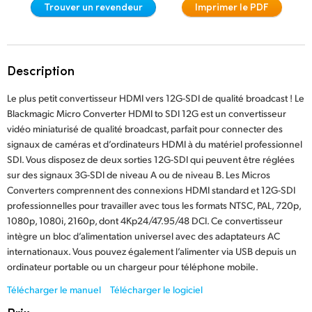
Trouver un revendeur
Imprimer le PDF
Finland
France
Description
Germany
Le plus petit convertisseur HDMI vers 12G-SDI de qualité broadcast ! Le
Hong Kong SAR, China
Blackmagic Micro Converter HDMI to SDI 12G est un convertisseur
vidéo miniaturisé de qualité broadcast, parfait pour connecter des
India
signaux de caméras et d’ordinateurs HDMI à du matériel professionnel
SDI. Vous disposez de deux sorties 12G-SDI qui peuvent être réglées
Italy
sur des signaux 3G-SDI de niveau A ou de niveau B. Les Micros
Converters comprennent des connexions HDMI standard et 12G-SDI
Japan
professionnelles pour travailler avec tous les formats NTSC, PAL, 720p,
1080p, 1080i, 2160p, dont 4Kp24/47.95/48 DCI. Ce convertisseur
Korea
intègre un bloc d’alimentation universel avec des adaptateurs AC
internationaux. Vous pouvez également l’alimenter via USB depuis un
Mexico
ordinateur portable ou un chargeur pour téléphone mobile.
Malaysia
Télécharger le manuel
Télécharger le logiciel