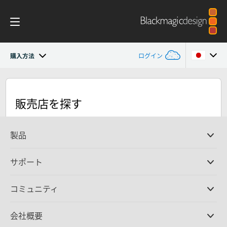
購入方法
ログイン
Blackmagic Videohub
Argentina
販売店を探す
Australia
ギャラリー
Austria
製品
仕様
Brazil
プロ仕様カメラ
サポート
DaVinci Resolve/Fusion
Canada
ソフトウェア
取扱販社
コミュニティ
ATEMプロダクション
スイッチャー
サポートセンター
China
Ultimatte
お問い合わせ
Spliceコミュニティ
会社概要
ディスクレコーダー
Denmark
キャプチャー・再生