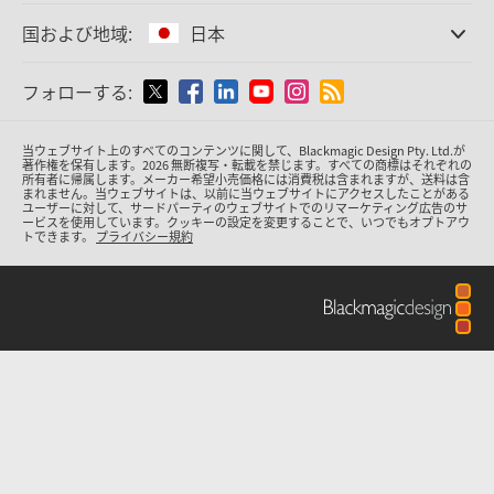
オフィス
Finland
Cintel
フィルムスキャニング
国および地域:
日本
会社概要
スタンダード変換
パートナー
France
放送用コンバーター
国または地域から選択
フォローする:
メディア
モニタリング
Germany
ネットワークストレージ
Argentina
当ウェブサイト上のすべてのコンテンツに関して、Blackmagic Design Pty. Ltd.が
MultiView
Hong Kong SAR, China
著作権を保有
します。
2026 無断複写・転載を禁じます。すべての商標はそれぞれの
所有者に帰属します。
メーカー希望小売価格には消費税は含まれますが、送料は含
ルーティング＆分配
Australia
まれません。当ウェブサイトは、以前に当ウェブサイトにアクセスしたことがある
ユーザーに対して、サードパーティのウェブサイトでのリマーケティング広告のサ
配信＆エンコーディング
India
ービスを使用しています。クッキーの設定を変更することで、いつでもオプトアウ
トできます。
プライバシー規約
Austria
Italy
Brazil
Japan
Canada
Korea
China
Mexico
Malaysia
Denmark