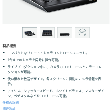
Finland
France
Germany
Hong Kong SAR, China
製品概要
India
コンパクトなリモート・カメラコントロールユニット。
Italy
4台までのカメラを同時に操作可能。
ライブプロダクション中に、カメラのコントロールとカラーコレ
Japan
クションが可能。
使い慣れた放送デザイン。各スクリーンに個別のカメラ情報を表
Korea
示。
アイリス、シャッタースピード、ホワイトバランス、マスターゲイ
Mexico
ン、ペデスタルなどをコントロール可能。
Malaysia
仕様の詳細
関連製品