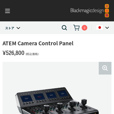
0
ストア
ストア
ATEM Camera
Control Panel
Argentina
¥526,800
Australia
ATEM Live Production
(税込価格)
Austria
ライブプロダクションスイッチャー
Brazil
ATEM Camera Control Panel
Canada
China
Denmark