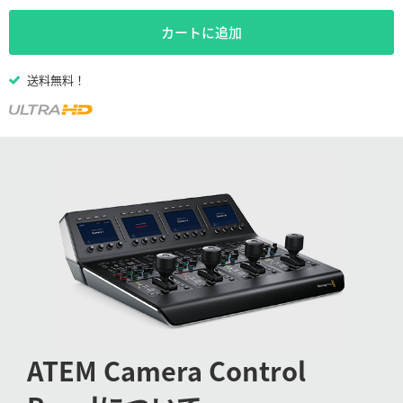
Netherlands
カートに追加
New Zealand
Norway
送料無料！
Poland
Portugal
Singapore
South Africa
Spain
Sweden
Chinese Taipei
ATEM
Camera Control
Turkey