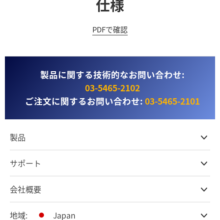
仕様
PDFで確認
製品に関する技術的なお問い合わせ:
03‑5465‑2102
ご注文に関するお問い合わせ:
03‑5465‑2101
製品
プロ仕様カメラ
サポート
DaVinci Resolve & Fusionソフトウェア
ネットワークストレージ
取扱販社
会社概要
ATEMライブプロダクション
ストアに関するよくある質問
収録、キャプチャー、再生
製品サポートセンター
オフィス
地域:
Japan
放送用コンバーター
お問い合わせ
会社概要