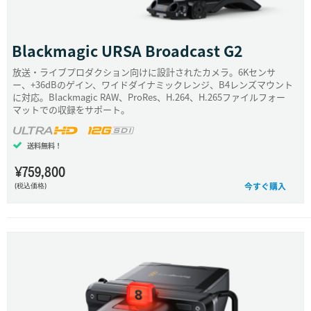
Finland
France
Blackmagic
URSA Broadcast G2
放送・ライブプロダクション向けに設計されたカメラ。6Kセンサ
Germany
ー、+36dBのゲイン、ワイドダイナミックレンジ、B4レンズマウント
に対応。Blackmagic RAW、ProRes、H.264、H.265ファイルフォー
Hong Kong SAR, China
マットでの収録をサポート。
India
送料無料！
Italy
¥759,800
今すぐ購入
(税込価格)
Japan
Korea
Mexico
Malaysia