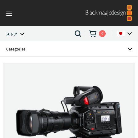
0
ストア
Categories
ストア
Argentina
Australia
Professional Cameras
Austria
ライブプロダクション
Brazil
Canada
China
Denmark