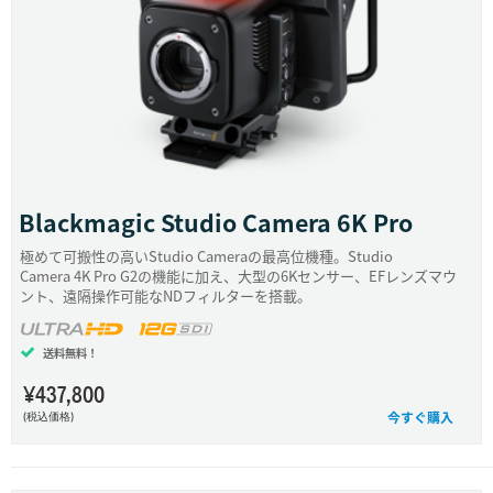
Netherlands
New Zealand
Norway
Poland
Portugal
Blackmagic
Studio Camera 6K Pro
Singapore
極めて可搬性の高いStudio Cameraの最高位
機種
。Studio
Camera 4K Pro G2の機能に加え、大型の6K
センサー
、EFレンズマウ
South Africa
ント、遠隔操作可能なND
フィルター
を搭載。
Spain
送料無料！
Sweden
¥437,800
今すぐ購入
(税込価格)
Chinese Taipei
Turkey