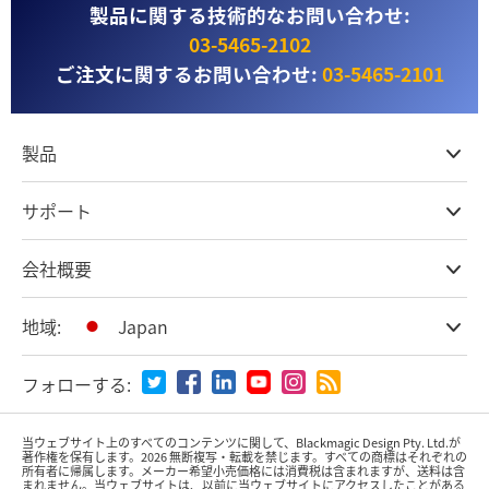
製品に関する技術的なお問い合わせ:
03‑5465‑2102
ご注文に関するお問い合わせ:
03‑5465‑2101
製品
プロ仕様カメラ
サポート
DaVinci Resolve & Fusionソフトウェア
ネットワークストレージ
取扱販社
会社概要
ATEMライブプロダクション
ストアに関するよくある質問
収録、キャプチャー、再生
製品サポートセンター
オフィス
地域:
Japan
放送用コンバーター
お問い合わせ
会社概要
ルーティング＆配信
特定商取引法に基づく表記
パートナー
国または地域から選択
モニタリング＆テスト用機器
フォローする:
メディア
Argentina
当ウェブサイト上のすべてのコンテンツに関して、Blackmagic Design Pty. Ltd.が
著作権を保有
します。
2026 無断複写・転載を禁じます。すべての商標はそれぞれの
所有者に帰属します。
メーカー希望小売価格には消費税は含まれますが、送料は含
Australia
まれません。当ウェブサイトは、以前に当ウェブサイトにアクセスしたことがある