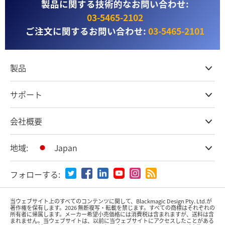
製品に関する技術的なお問い合わせ:
03‑5465‑2102
ご注文に関するお問い合わせ:
03‑5465‑2101
製品
プロ仕様カメラ
サポート
DaVinci Resolve & Fusionソフトウェア
ネットワークストレージ
取扱販社
会社概要
ATEMライブプロダクション
ストアに関するよくある質問
収録、キャプチャー、再生
製品サポートセンター
オフィス
地域:
Japan
放送用コンバーター
お問い合わせ
会社概要
ルーティング＆配信
特定商取引法に基づく表記
パートナー
国または地域から選択
モニタリング＆テスト用機器
フォローする:
メディア
Argentina
当ウェブサイト上のすべてのコンテンツに関して、Blackmagic Design Pty. Ltd.が
著作権を保有
します。
2026 無断複写・転載を禁じます。すべての商標はそれぞれの
所有者に帰属します。
メーカー希望小売価格には消費税は含まれますが、送料は含
Australia
まれません。当ウェブサイトは、以前に当ウェブサイトにアクセスしたことがある