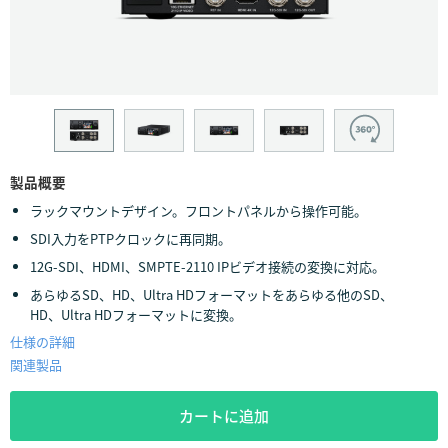
Finland
France
Germany
Hong Kong SAR, China
製品概要
India
ラックマウントデザイン。フロントパネルから操作可能。
Italy
SDI入力をPTPクロックに再同期。
12G-SDI、HDMI、SMPTE-2110 IPビデオ接続の変換に対応。
Japan
あらゆるSD、HD、Ultra HDフォーマットをあらゆる他のSD、
HD、Ultra HDフォーマットに変換。
Korea
仕様の詳細
Mexico
関連製品
Malaysia
カートに追加