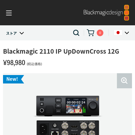
0
ストア
ストア
Blackmagic 2110 IP
UpDownCross 12G
Argentina
¥98,980
Australia
Converters and Encoders
(税込価格)
Austria
New!
2110 IP Converters
Brazil
Blackmagic 2110 IP UpDownCross 12G
Canada
China
Denmark