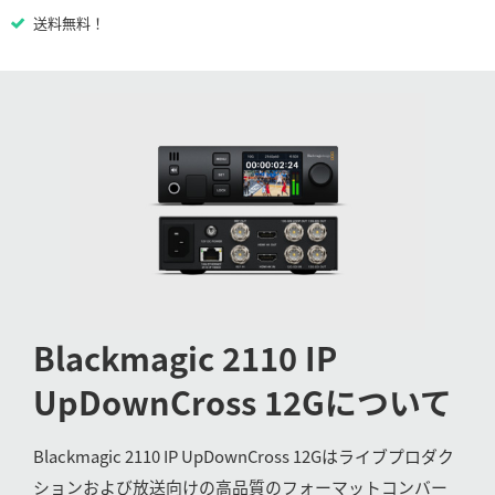
Netherlands
送料無料！
New Zealand
Norway
Poland
Portugal
Singapore
South Africa
Spain
Blackmagic
2110 IP
Sweden
UpDownCross 12G
について
Chinese Taipei
Blackmagic 2110 IP UpDownCross 12Gはライブプロダク
Turkey
ションおよび放送向けの高品質のフォーマットコンバー