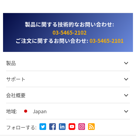
製品に関する技術的なお問い合わせ:
03‑5465‑2102
ご注文に関するお問い合わせ:
03‑5465‑2101
製品
プロ仕様カメラ
サポート
DaVinci Resolve & Fusionソフトウェア
ネットワークストレージ
取扱販社
会社概要
ATEMライブプロダクション
ストアに関するよくある質問
収録、キャプチャー、再生
製品サポートセンター
オフィス
地域:
Japan
放送用コンバーター
お問い合わせ
会社概要
ルーティング＆配信
特定商取引法に基づく表記
パートナー
国または地域から選択
モニタリング＆テスト用機器
フォローする:
メディア