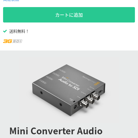
Netherlands
New Zealand
カートに追加
Norway
送料無料！
Poland
Portugal
Singapore
South Africa
Spain
Sweden
Chinese Taipei
Mini Converter
Audio
Turkey