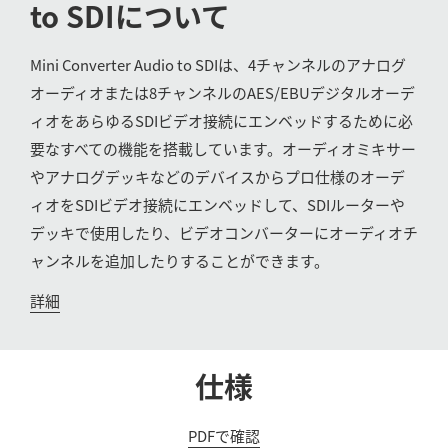
to SDI
について
UAE
Mini Converter Audio to SDIは、4チャンネルのアナログ
Ukraine
オーディオまたは8チャンネルのAES/EBUデジタルオーデ
United Kingdom
ィオをあらゆるSDIビデオ接続にエンベッドするために必
要なすべての機能を搭載しています。オーディオミキサー
United States
やアナログデッキなどのデバイスからプロ仕様のオーデ
ィオをSDIビデオ接続にエンベッドして、SDIルーターや
デッキで使用したり、ビデオコンバーターにオーディオチ
ャンネルを追加したりすることができます。
詳細
仕様
PDFで確認