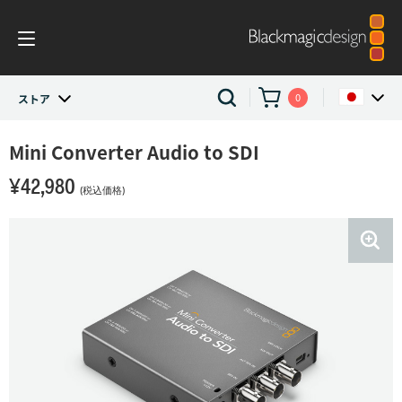
0
ストア
ストア
Mini Converter
Audio to SDI
Argentina
¥42,980
Australia
Converters and Encoders
(税込価格)
Austria
Mini Converter
Brazil
Mini Converter Audio to SDI
Canada
China
Denmark