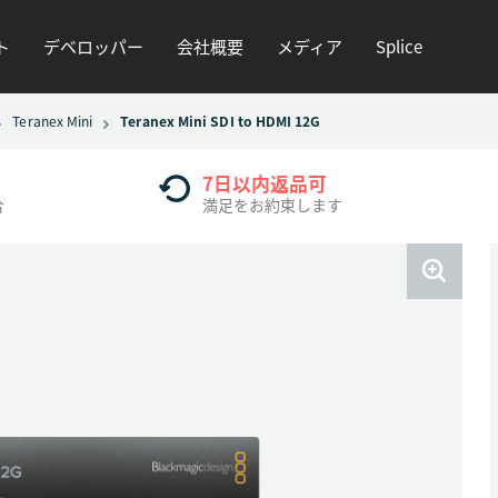
ト
デベロッパー
会社概要
メディア
Splice
Teranex Mini
Teranex Mini SDI to HDMI 12G
7日以内返品可
合
満足をお約束します