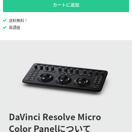
Netherlands
カートに追加
New Zealand
送料無料！
Norway
英語版
Poland
Portugal
Singapore
South Africa
Spain
Sweden
DaVinci Resolve
Micro
Chinese Taipei
Color Panel
について
Turkey