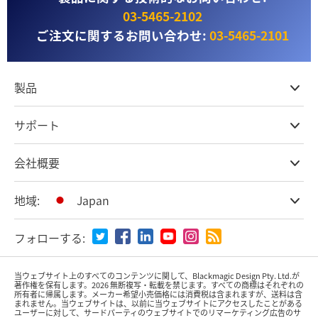
03‑5465‑2102
ご注文に関するお問い合わせ:
03‑5465‑2101
製品
プロ仕様カメラ
サポート
DaVinci Resolve & Fusionソフトウェア
ネットワークストレージ
取扱販社
会社概要
ATEMライブプロダクション
ストアに関するよくある質問
収録、キャプチャー、再生
製品サポートセンター
オフィス
地域:
Japan
放送用コンバーター
お問い合わせ
会社概要
ルーティング＆配信
特定商取引法に基づく表記
パートナー
国または地域から選択
モニタリング＆テスト用機器
フォローする:
メディア
Argentina
当ウェブサイト上のすべてのコンテンツに関して、Blackmagic Design Pty. Ltd.が
著作権を保有
します。
2026 無断複写・転載を禁じます。すべての商標はそれぞれの
所有者に帰属します。
メーカー希望小売価格には消費税は含まれますが、送料は含
Australia
まれません。当ウェブサイトは、以前に当ウェブサイトにアクセスしたことがある
ユーザーに対して、サードパーティのウェブサイトでのリマーケティング広告のサ