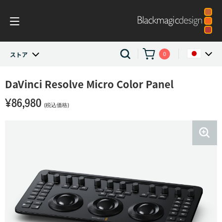
0
ストア
ストア
DaVinci Resolve
Micro Color Panel
Argentina
¥86,980
Australia
DaVinci Resolve and Fusion
(税込価格)
Austria
カラーパネル
Brazil
DaVinci Resolve Micro Color Panel
Canada
China
Denmark