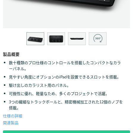
Finland
France
Germany
Hong Kong SAR, China
製品概要
India
数十種類のプロ仕様のコントロールを搭載したコンパクトなカラ
ーパネル。
Italy
見やすい角度にオプションのiPadを設置できるスロットを搭載。
Japan
駆け出しのカラリスト用のパネル。
可搬性に優れ、軽量なため、多くのプロジェクトで活躍。
Korea
3つの繊細なトラックボールと、精密機械加工された12個のノブを
搭載。
Mexico
仕様の詳細
Malaysia
関連製品