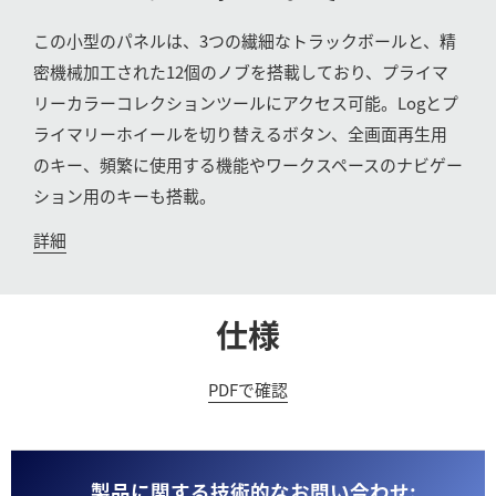
UAE
この小型のパネルは、3つの繊細なトラックボールと、精
密機械加工された12個のノブを搭載しており、プライマ
Ukraine
リーカラーコレクションツールにアクセス可能。Logとプ
United Kingdom
ライマリーホイールを切り替えるボタン、全画面再生用
のキー、頻繁に使用する機能やワークスペースのナビゲー
United States
ション用のキーも搭載。
詳細
仕様
PDFで確認
製品に関する技術的なお問い合わせ: