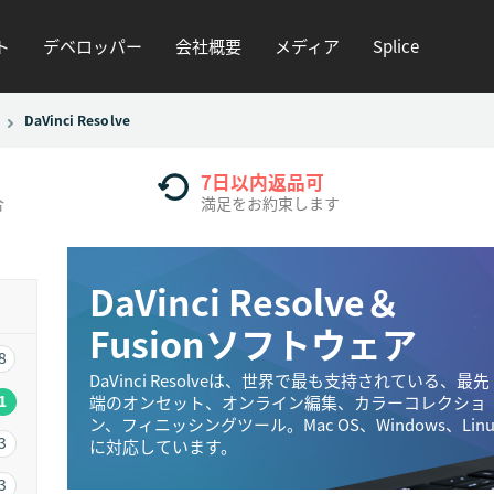
ト
デベロッパー
会社概要
メディア
Splice
DaVinci Resolve
7日以内返品可
合
満足をお約束します
DaVinci Resolve＆
Fusionソフトウェア
8
DaVinci Resolveは、世界で最も支持されている、最先
1
端のオンセット、オンライン編集、カラーコレクショ
ン、フィニッシングツール。Mac OS、Windows、Linu
3
に対応しています。
3