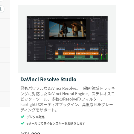
1
DaVinci
Resolve Studio
最もパワフルなDaVinci Resolve。自動AI領域トラッキ
ングに対応したDaVinci Neural Engine、ステレオスコ
ピック・ツール、多数のResolveFXフィルター、
FairlightFXオーディオプラグイン、高度なHDRグレー
ディングをサポート。
デジタル販売
eメールにてライセンスキーをお送りします