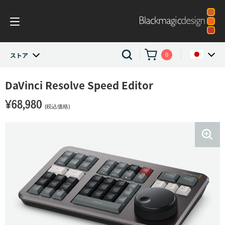
0
ストア
ストア
DaVinci Resolve
Speed Editor
Argentina
¥68,980
Australia
DaVinci Resolve and Fusion
(税込価格)
Austria
編集用キーボード
Brazil
DaVinci Resolve Speed Editor
Canada
China
Denmark