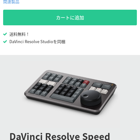
Netherlands
関連製品
New Zealand
カートに追加
Norway
送料無料！
Poland
DaVinci Resolve Studioを同梱
Portugal
Singapore
South Africa
Spain
Sweden
Chinese Taipei
DaVinci
Resolve Speed
Turkey