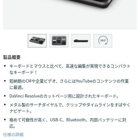
Finland
France
Germany
Hong Kong SAR, China
製品概要
India
キーボードとマウスと比べて、高速な編集が実現できるコンパクト
なキーボード！
Italy
短納期のCMや企業ビデオ、さらにはYouTubeのコンテンツの作業
Japan
に最適。
DaVinci Resolveのカットページ用に設計されたキーボード。
Korea
メタル製のサーチダイヤルで、クリップやタイムラインをすばやく
ナビゲート。
Mexico
極めて可搬性が高く、USB-C、Bluetooth、内部バッテリーに対
応。
Malaysia
仕様の詳細