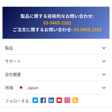
製品に関する技術的なお問い合わせ:
03‑5465‑2102
ご注文に関するお問い合わせ:
03‑5465‑2101
製品
プロ仕様カメラ
サポート
DaVinci Resolve & Fusionソフトウェア
ネットワークストレージ
取扱販社
会社概要
ATEMライブプロダクション
ストアに関するよくある質問
収録、キャプチャー、再生
製品サポートセンター
オフィス
地域:
Japan
放送用コンバーター
お問い合わせ
会社概要
ルーティング＆配信
特定商取引法に基づく表記
パートナー
国または地域から選択
モニタリング＆テスト用機器
フォローする:
メディア
Argentina