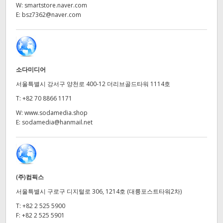
Netherlands
W:
smartstore.naver.com
E:
bsz7362@naver.com
New Zealand
Norway
Poland
소다미디어
서울특별시 강서구 양천로 400-12 더리브골드타워 1114호
Portugal
T:
+82 70 8866 1171
Singapore
W:
www.sodamedia.shop
E:
sodamedia@hanmail.net
South Africa
Spain
Sweden
(주)컴픽스
서울특별시 구로구 디지털로 306, 1214호 (대륭포스트타워2차)
Chinese Taipei
T:
+82 2 525 5900
Turkey
F:
+82 2 525 5901