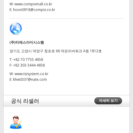
W:
www.compixmall.co.kr
UAE
E:
hoon0918@compix.co.kr
Ukraine
United Kingdom
(주)티에스아이시스템
United States
경기도 고양시 덕양구 청초로 66 덕은리버워크 A동 1812호
T:
+82 70 7755 4658
F:
+82 303 3444 4658
W:
www.tsisystem.co.kr
E:
khw0337@nate.com
공식 리셀러
자세히 보기