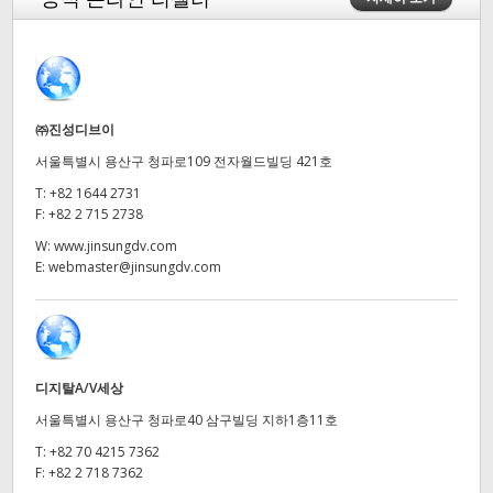
Finland
France
Germany
㈜진성디브이
서울특별시 용산구 청파로109 전자월드빌딩 421호
Hong Kong SAR, China
T:
+82 1644 2731
India
F:
+82 2 715 2738
W:
www.jinsungdv.com
Italy
E:
webmaster@jinsungdv.com
Japan
Korea
디지탈A/V세상
Mexico
서울특별시 용산구 청파로40 삼구빌딩 지하1층11호
Malaysia
T:
+82 70 4215 7362
F:
+82 2 718 7362