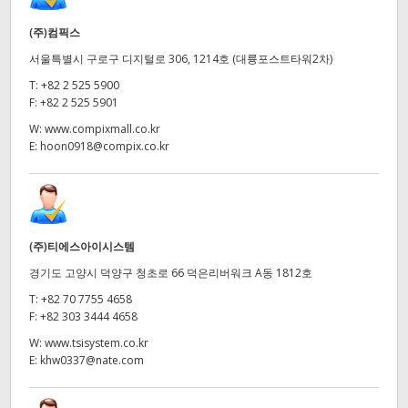
(주)컴픽스
서울특별시 구로구 디지털로 306, 1214호 (대륭포스트타워2차)
T:
+82 2 525 5900
F:
+82 2 525 5901
W:
www.compixmall.co.kr
E:
hoon0918@compix.co.kr
(주)티에스아이시스템
경기도 고양시 덕양구 청초로 66 덕은리버워크 A동 1812호
T:
+82 70 7755 4658
F:
+82 303 3444 4658
W:
www.tsisystem.co.kr
E:
khw0337@nate.com