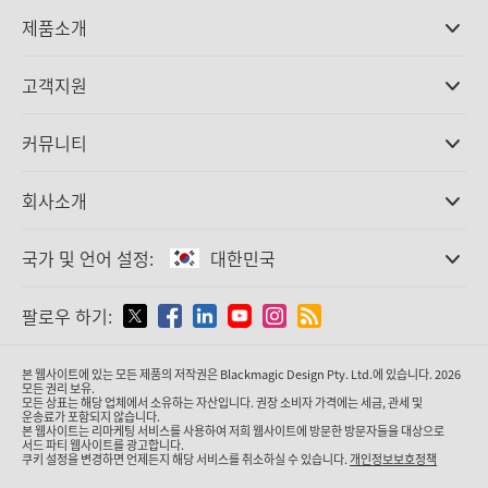
제품소개
전문가용 카메라
고객지원
DaVinci Resolve와 Fusion 소프트웨어
ATEM 제작 스위처
판매처
커뮤니티
Ultimatte
고객지원 센터
디스크 레코더
문의하기
Splice Community
회사소개
캡쳐 및 재생
Cintel 필름 스캐닝
사무실
표준 변환
국가 및 언어 설정:
대한민국
회사 소개
방송용 컨버터
제휴 업체
모니터링
국가 및 언어를 설정하세요
팔로우 하기:
미디어
네트워크 스토리지
MultiView
Argentina
본 웹사이트에 있는 모든 제품의 저작권은 Blackmagic Design Pty. Ltd.에 있습니다. 2026
라우팅 및 분배
모든 권리 보유.
모든 상표는 해당 업체에서 소유하는 자산입니다. 권장 소비자 가격에는 세금, 관세 및
스트리밍·인코딩
Australia
운송료가 포함되지 않습니다.
본 웹사이트는 리마케팅 서비스를 사용하여 저희 웹사이트에 방문한 방문자들을 대상으로
서드 파티 웹사이트를 광고합니다.
쿠키 설정을 변경하면 언제든지 해당 서비스를 취소하실 수 있습니다.
개인정보보호정책
Austria