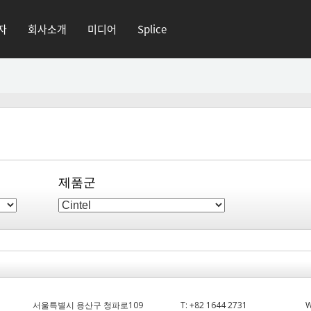
자
회사소개
미디어
Splice
제품군
서울특별시 용산구 청파로109
T:
+82 1644 2731