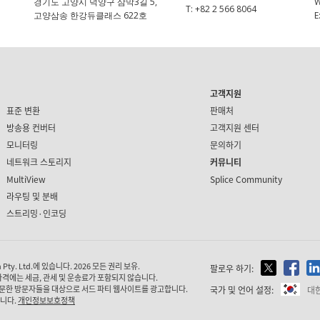
경기도 고양시 덕양구 삼막3길 5,
T:
+82 2 566 8064
고양삼송 한강듀클래스 622호
E
고객지원
표준 변환
판매처
방송용 컨버터
고객지원 센터
모니터링
문의하기
네트워크 스토리지
커뮤니티
MultiView
Splice Community
라우팅 및 분배
스트리밍·인코딩
ty. Ltd.에 있습니다. 2026 모든 권리 보유.
팔로우 하기:
가격에는 세금, 관세 및 운송료가 포함되지 않습니다.
문한 방문자들을 대상으로 서드 파티 웹사이트를 광고합니다.
국가 및 언어 설정:
대
습니다.
개인정보보호정책