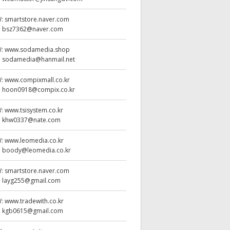
W:
smartstore.naver.com
:
bsz7362@naver.com
W:
www.sodamedia.shop
:
sodamedia@hanmail.net
W:
www.compixmall.co.kr
:
hoon0918@compix.co.kr
W:
www.tsisystem.co.kr
:
khw0337@nate.com
W:
www.leomedia.co.kr
:
boody@leomedia.co.kr
W:
smartstore.naver.com
:
layg255@gmail.com
W:
www.tradewith.co.kr
:
kgb0615@gmail.com