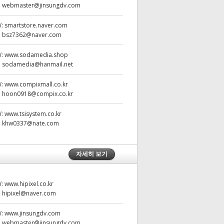
:
webmaster@jinsungdv.com
W:
smartstore.naver.com
:
bsz7362@naver.com
W:
www.sodamedia.shop
:
sodamedia@hanmail.net
W:
www.compixmall.co.kr
:
hoon0918@compix.co.kr
W:
www.tsisystem.co.kr
:
khw0337@nate.com
자세히 보기
W:
www.hipixel.co.kr
:
hipixel@naver.com
W:
www.jinsungdv.com
:
webmaster@jinsungdv.com