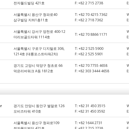
전자월드빌딩 421호
F:
+82 2 715 2738
E
서울특별시 용산구 청파로40
T:
+82 70 4215 7362
삼구빌딩 지하1층11호
F:
+82 2 718 7362
E
서울특별시 강서구 양천로 400-12
T:
+82 70 8866 1171
더리브골드타워 1114호
E
서울특별시 구로구 디지털로 306,
T:
+82 2 525 5900
1214호 (대륭포스트타워2차)
F:
+82 2 525 5901
E
경기도 고양시 덕양구 청초로 66
T:
+82 70 7755 4658
덕은리버워크 A동 1812호
F:
+82 303 3444 4658
E
or
경기도 안양시 동안구 벌말로 126
T:
+82 31 450 3515
오비즈타워 410호
F:
+82 31 450 3592
E
서울특별시 용산구 청파로109
T:
+82 1644 2731
전자월드빌딩 421호
F:
+82 2 715 2738
E