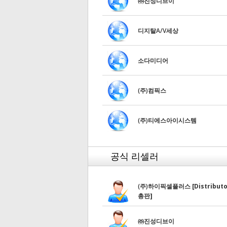
㈜진성디브이
디지탈A/V세상
소다미디어
(주)컴픽스
(주)티에스아이시스템
공식 리셀러
(주)하이픽셀플러스
[Distribut
총판]
㈜진성디브이