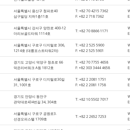
서울특별시 용산구 청파로40
T:
+82 70 4215 7362
삼구빌딩 지하1층11호
F:
+82 2 718 7362
E
서울특별시 강서구 양천로 400-12
T:
+82 70 8866 1171
더리브골드타워 1114호
E
서울특별시 구로구 디지털로 306,
T:
+82 2 525 5900
1214호 (대륭포스트타워2차)
F:
+82 2 525 5901
E
경기도 고양시 덕양구 청초로 66
T:
+82 70 7755 4658
덕은리버워크 A동 1812호
F:
+82 303 3444 4658
E
서울특별시 구로구 디지털로30길
T:
+82 2 2081 1751
31, 1001호
F:
+82 2 2081 1758
E
경기도 안양시 동안구
T:
+82 10 5502 7017
관악대로434번길 34, 304호
E
서울특별시 구로구 공원로3.
T:
+82 2 2652 7253
선경오피스텔 1709호
E