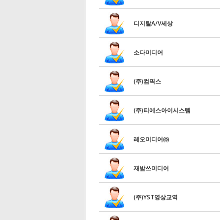
디지탈A/V세상
소다미디어
(주)컴픽스
(주)티에스아이시스템
레오미디어㈜
재밤쓰미디어
(주)YST영상교역